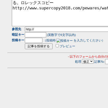
参照先
暗証キー
(英数字で8文字以内)
投稿キー
（投稿時
を入力してください）
プレビュー
- 以下のフォームから自分
処理
記事No