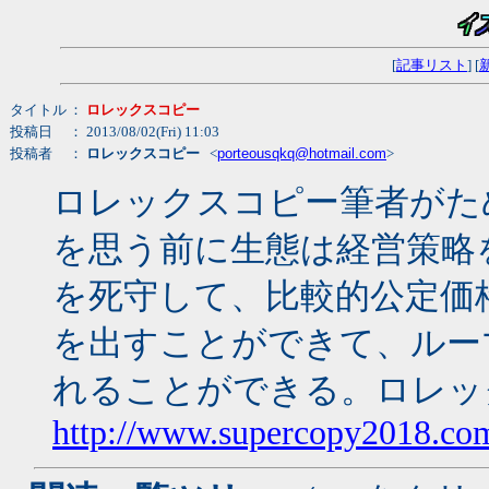
[
記事リスト
] [
タイトル
：
ロレックスコピー
投稿日
： 2013/08/02(Fri) 11:03
投稿者
：
ロレックスコピー
<
porteousqkq@hotmail.com
>
ロレックスコピー筆者がた
を思う前に生態は経営策略
を死守して、比較的公定価
を出すことができて、ルー
れることができる。ロレッ
http://www.supercopy2018.com