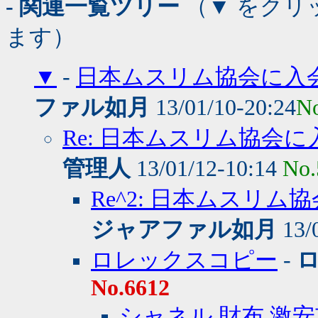
- 関連一覧ツリー
（▼ をクリ
ます）
▼
-
日本ムスリム協会に入
ファル如月
13/01/10-20:24
N
Re: 日本ムスリム協会
管理人
13/01/12-10:14
No.
Re^2: 日本ムスリ
ジャアファル如月
13/
ロレックスコピー
-
No.6612
シャネル 財布 激