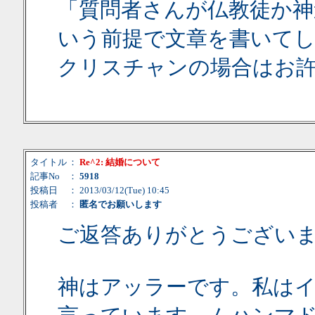
「質問者さんが仏教徒か神
いう前提で文章を書いて
クリスチャンの場合はお
タイトル
：
Re^2: 結婚について
記事No
：
5918
投稿日
： 2013/03/12(Tue) 10:45
投稿者
：
匿名でお願いします
ご返答ありがとうござい
神はアッラーです。私は