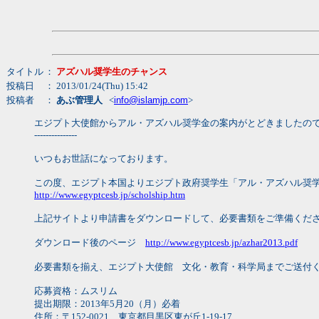
タイトル
：
アズハル奨学生のチャンス
投稿日
： 2013/01/24(Thu) 15:42
投稿者
：
あぶ管理人
<
info@islamjp.com
>
エジプト大使館からアル・アズハル奨学金の案内がとどきましたの
---------------
いつもお世話になっております。
この度、エジプト本国よりエジプト政府奨学生「アル・アズハル奨
http://www.egyptcesb.jp/scholship.htm
上記サイトより申請書をダウンロードして、必要書類をご準備くだ
ダウンロード後のページ
http://www.egyptcesb.jp/azhar2013.pdf
必要書類を揃え、エジプト大使館 文化・教育・科学局までご送付
応募資格：ムスリム
提出期限：2013年5月20（月）必着
住所：〒152-0021 東京都目黒区東が丘1-19-17