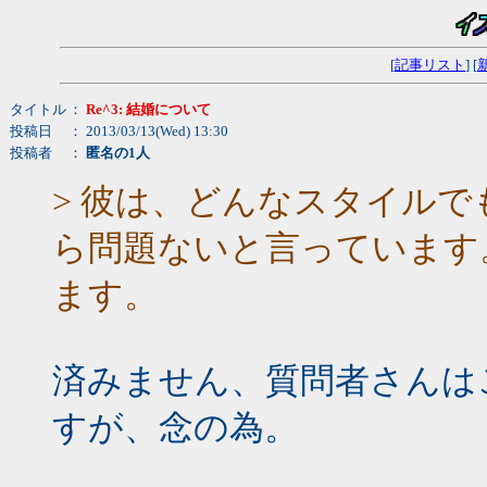
[
記事リスト
] [
タイトル
：
Re^3: 結婚について
投稿日
： 2013/03/13(Wed) 13:30
投稿者
：
匿名の1人
> 彼は、どんなスタイル
ら問題ないと言っています
ます。
済みません、質問者さんは
すが、念の為。