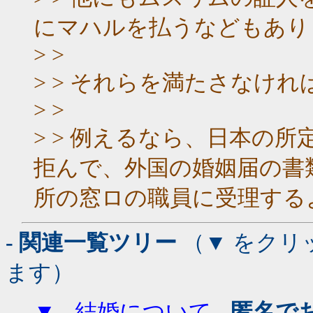
にマハルを払うなどもあり
> >
> > それらを満たさなけ
> >
> > 例えるなら、日本の
拒んで、外国の婚姻届の書
所の窓ロの職員に受理する
- 関連一覧ツリー
（▼ をクリ
ます）
▼
-
結婚について
-
匿名で