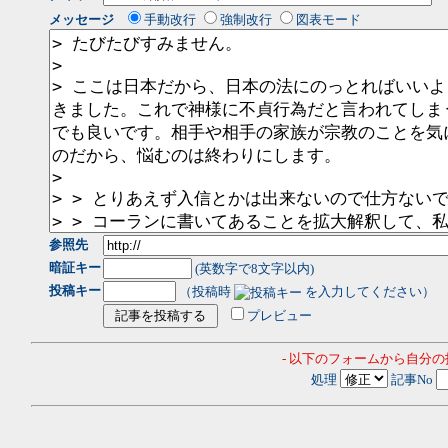
メッセージ
手動改行
強制改行
図表モード
参照先
暗証キー
(英数字で8文字以内)
投稿キー
（投稿時
を入力してください）
プレビュー
- 以下のフォームから自分
処理
記事No