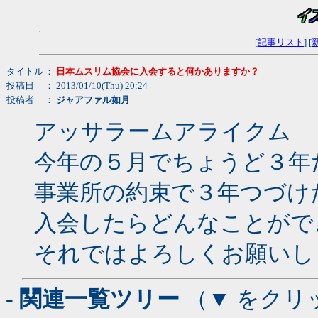
[
記事リスト
] [
タイトル
：
日本ムスリム協会に入会すると何かありますか？
投稿日
： 2013/01/10(Thu) 20:24
投稿者
：
ジャアファル如月
アッサラームアライクム
今年の５月でちょうど３年
事業所の約束で３年つづけ
入会したらどんなことがで
それではよろしくお願いし
- 関連一覧ツリー
（▼ をクリ