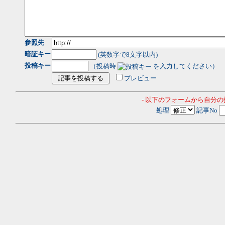
参照先
暗証キー
(英数字で8文字以内)
投稿キー
（投稿時
を入力してください）
プレビュー
- 以下のフォームから自分
処理
記事No