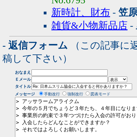
No.6795
新時計、財布
-
笠原
雑貨&小物新品店
-
- 返信フォーム
（この記事に
稿して下さい）
おなまえ
Ｅメール
タイトル
メッセージ
手動改行
強制改行
図表モード