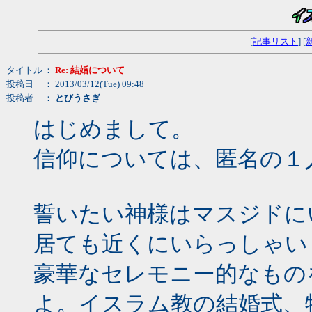
[
記事リスト
] [
タイトル
：
Re: 結婚について
投稿日
： 2013/03/12(Tue) 09:48
投稿者
：
とびうさぎ
はじめまして。
信仰については、匿名の１
誓いたい神様はマスジドに
居ても近くにいらっしゃい
豪華なセレモニー的なもの
よ。イスラム教の結婚式、