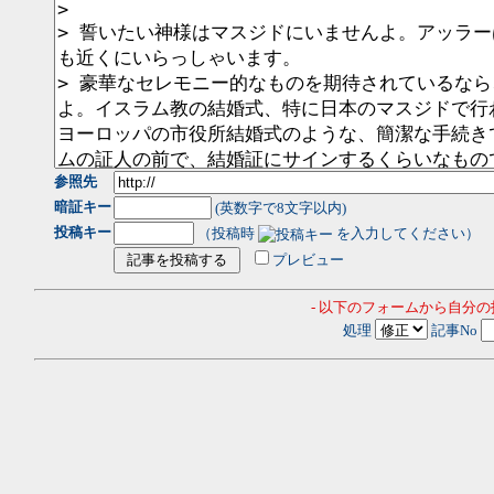
参照先
暗証キー
(英数字で8文字以内)
投稿キー
（投稿時
を入力してください）
プレビュー
- 以下のフォームから自分
処理
記事No