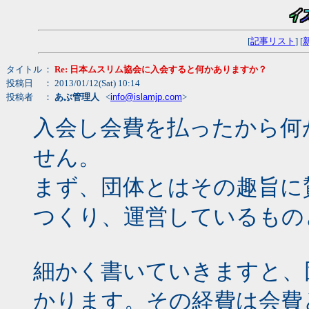
[
記事リスト
] [
タイトル
：
Re: 日本ムスリム協会に入会すると何かありますか？
投稿日
： 2013/01/12(Sat) 10:14
投稿者
：
あぶ管理人
<
info@islamjp.com
>
入会し会費を払ったから何
せん。
まず、団体とはその趣旨に
つくり、運営しているもの
細かく書いていきますと、
かります。その経費は会費