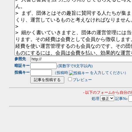
参照先
暗証キー
(英数字で8文字以内)
投稿キー
（投稿時
を入力してください）
プレビュー
- 以下のフォームから自分
処理
記事No