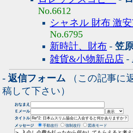
No.6612
シャネル 財布 激
No.6795
新時計、財布
-
笠原
雑貨&小物新品店
-
- 返信フォーム
（この記事に
稿して下さい）
おなまえ
Ｅメール
タイトル
メッセージ
手動改行
強制改行
図表モード