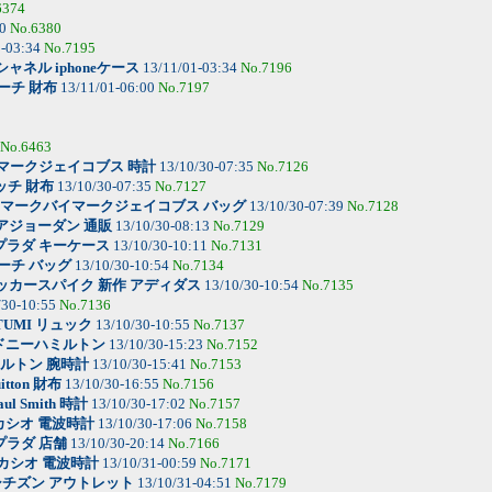
6374
20
No.6380
1-03:34
No.7195
シャネル iphoneケース
13/11/01-03:34
No.7196
ーチ 財布
13/11/01-06:00
No.7197
No.6463
マークジェイコブス 時計
13/10/30-07:35
No.7126
ッチ 財布
13/10/30-07:35
No.7127
マークバイマークジェイコブス バッグ
13/10/30-07:39
No.7128
アジョーダン 通販
13/10/30-08:13
No.7129
プラダ キーケース
13/10/30-10:11
No.7131
ーチ バッグ
13/10/30-10:54
No.7134
ッカースパイク 新作 アディダス
13/10/30-10:54
No.7135
/30-10:55
No.7136
TUMI リュック
13/10/30-10:55
No.7137
ドニーハミルトン
13/10/30-15:23
No.7152
ルトン 腕時計
13/10/30-15:41
No.7153
uitton 財布
13/10/30-16:55
No.7156
aul Smith 時計
13/10/30-17:02
No.7157
カシオ 電波時計
13/10/30-17:06
No.7158
プラダ 店舗
13/10/30-20:14
No.7166
カシオ 電波時計
13/10/31-00:59
No.7171
シチズン アウトレット
13/10/31-04:51
No.7179