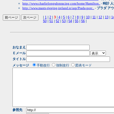
http://www.charlielongsdonracing.com/home/Hamilton..
-
時計 人
http://www.masts-rigging-ireland.ie/asp/Prada-porc..
-
プラダ ア
|
1
|
2
|
3
|
4
|
5
|
6
|
7
|
8
|
9
|
10
|
11
|
12
|
13
|
1
50
|
51
|
52
|
53
|
54
|
55
|
56
|
おなまえ
Ｅメール
タイトル
メッセージ
手動改行
強制改行
図表モード
参照先