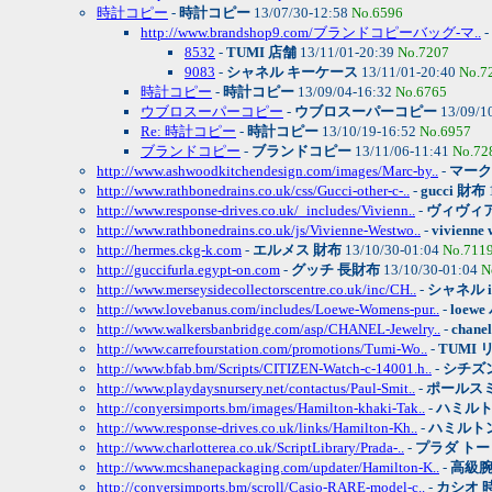
時計コピー
-
時計コピー
13/07/30-12:58
No.6596
http://www.brandshop9.com/ブランドコピーバッグ-マ..
-
8532
-
TUMI 店舗
13/11/01-20:39
No.7207
9083
-
シャネル キーケース
13/11/01-20:40
No.7
時計コピー
-
時計コピー
13/09/04-16:32
No.6765
ウブロスーパーコピー
-
ウブロスーパーコピー
13/09/1
Re: 時計コピー
-
時計コピー
13/10/19-16:52
No.6957
ブランドコピー
-
ブランドコピー
13/11/06-11:41
No.72
http://www.ashwoodkitchendesign.com/images/Marc-by..
-
マーク
http://www.rathbonedrains.co.uk/css/Gucci-other-c-..
-
gucci 財布
http://www.response-drives.co.uk/_includes/Vivienn..
-
ヴィヴィ
http://www.rathbonedrains.co.uk/js/Vivienne-Westwo..
-
vivienne
http://hermes.ckg-k.com
-
エルメス 財布
13/10/30-01:04
No.711
http://guccifurla.egypt-on.com
-
グッチ 長財布
13/10/30-01:04
N
http://www.merseysidecollectorscentre.co.uk/inc/CH..
-
シャネル i
http://www.lovebanus.com/includes/Loewe-Womens-pur..
-
loew
http://www.walkersbanbridge.com/asp/CHANEL-Jewelry..
-
chane
http://www.carrefourstation.com/promotions/Tumi-Wo..
-
TUMI
http://www.bfab.bm/Scripts/CITIZEN-Watch-c-14001.h..
-
シチズ
http://www.playdaysnursery.net/contactus/Paul-Smit..
-
ポールス
http://conyersimports.bm/images/Hamilton-khaki-Tak..
-
ハミルト
http://www.response-drives.co.uk/links/Hamilton-Kh..
-
ハミルト
http://www.charlotterea.co.uk/ScriptLibrary/Prada-..
-
プラダ トー
http://www.mcshanepackaging.com/updater/Hamilton-K..
-
高級
http://conyersimports.bm/scroll/Casio-RARE-model-c..
-
カシオ 