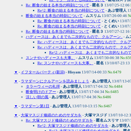
Re: 断食の始まる本当の時刻について
-
匿名３
13/07/25-12:06
Re^2: 断食の始まる本当の時刻について
-
あぶ管理人
13
断食の始まる本当の時刻について
-
ムスリム
13/07/26-00:46
N
Re: 断食の始まる本当の時刻について
-
とくめい
13/07/
Re: 断食の始まる本当の時刻について
-
とくめい
13/07/
Re: 断食の始まる本当の時刻について
-
匿名３
13/07/27-12:16
ハディースは、あくまでも二次的なもので、クルアーン..
-
ム
Re: ハディースは、あくまでも二次的なもので、クルア.
Re: ハディースは、あくまでも二次的なもので、クルア.
Re^2: ハディースは、あくまでも二次的なもので
スンナやハディースも大事。
-
ムスリム
13/07/30-06:38
No.65
Re: スンナやハディースも大事。
-
匿名
13/10/07-23:13
▼
-
イフタールパーティ(新潟)
-
Hisyam
13/07/14-00:33
No.6479
▼
-
ラマダーンにクルアーンを読みましょう
-
あぶ管理人
13/07/13-0
タラーウィーの礼拝
-
あぶ管理人
13/07/17-04:32
No.6484
断食明けのドアー
-
あぶ管理人
13/07/17-04:34
No.6485
涼しい朝の風
-
あぶ管理人
13/07/17-04:36
No.6486
▼
-
ラマダーン第1日
-
あぶ管理人
13/07/10-13:15
No.6467
▼
-
大塚マスジド修繕のためのサダカを
-
大塚マスジド
13/07/10-12:
Re: 大塚マスジド修繕のためのサダカを
-
匿名ムスリマ
13/07/
Re^2: 大塚マスジド修繕のためのサダカを
-
あぶ管理人
Re^3: 大塚マスジド修繕のためのサダカを
-
匿名