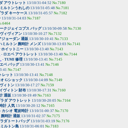
ダ アウトレット
13/10/31-04:52
No.7180
ミルトンうれしの
13/10/31-05:48
No.7181
プラダ キーケース
13/10/31-05:57
No.7182
チ
13/10/31-14:03
No.7187
o.6464
ークジェイコブス バッグ
13/10/30-09:58
No.7130
ヴィヴィアン
13/10/30-10:27
No.7132
アジョーダン 通販
13/10/30-10:41
No.7133
ハミルトン 腕時計 メンズ
13/10/30-13:03
No.7141
計 ホイットニー
13/10/30-13:40
No.7143
.
-
ロエベ アウトレット
13/10/30-13:40
No.7144
.
-
TUMI 修理
13/10/30-13:41
No.7145
エベ バッグ
13/10/30-13:41
No.7146
13:41
No.7147
トレット
13/10/30-13:41
No.7148
オ Gショック
13/10/30-14:09
No.7149
ヴィトン
13/10/30-17:27
No.7159
イヴィトン 財布
13/10/30-17:31
No.7160
計 通販
13/10/30-19:49
No.7163
ラダ アウトレット
13/10/30-20:05
No.7164
時計 人気
13/10/30-20:12
No.7165
-
カシオ 電波時計
13/10/31-00:37
No.7170
-
腕時計 通販
13/10/31-02:37
No.7175
ラダトートバッグ
13/10/31-03:19
No.7176
ハミルトン島
13/10/31-06:01
No.7183