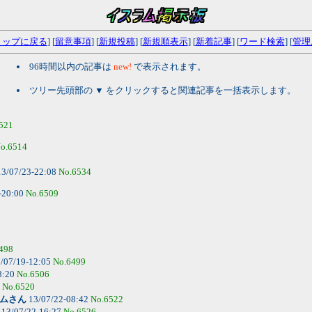
トップに戻る
] [
留意事項
] [
新規投稿
] [
新規順表示
] [
新着記事
] [
ワード検索
] [
管理
96時間以内の記事は
new!
で表示されます。
ツリー先頭部の ▼ をクリックすると関連記事を一括表示します。
521
o.6514
3/07/23-22:08
No.6534
-20:00
No.6509
498
/07/19-12:05
No.6499
8:20
No.6506
7
No.6520
ムさん
13/07/22-08:42
No.6522
13/07/22-16:27
No.6526