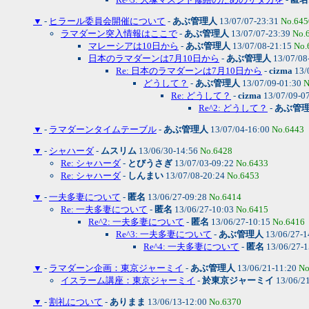
▼
-
ヒラール委員会開催について
-
あぶ管理人
13/07/07-23:31
No.645
ラマダーン突入情報はここで
-
あぶ管理人
13/07/07-23:39
No.
マレーシアは10日から
-
あぶ管理人
13/07/08-21:15
No.
日本のラマダーンは7月10日から
-
あぶ管理人
13/07/08
Re: 日本のラマダーンは7月10日から
-
cizma
13/
どうして？
-
あぶ管理人
13/07/09-01:30
N
Re: どうして？
-
cizma
13/07/09-0
Re^2: どうして？
-
あぶ管
▼
-
ラマダーンタイムテーブル
-
あぶ管理人
13/07/04-16:00
No.6443
▼
-
シャハーダ
-
ムスリム
13/06/30-14:56
No.6428
Re: シャハーダ
-
とびうさぎ
13/07/03-09:22
No.6433
Re: シャハーダ
-
しんまい
13/07/08-20:24
No.6453
▼
-
一夫多妻について
-
匿名
13/06/27-09:28
No.6414
Re: 一夫多妻について
-
匿名
13/06/27-10:03
No.6415
Re^2: 一夫多妻について
-
匿名
13/06/27-10:15
No.6416
Re^3: 一夫多妻について
-
あぶ管理人
13/06/27-1
Re^4: 一夫多妻について
-
匿名
13/06/27-
▼
-
ラマダーン企画：東京ジャーミイ
-
あぶ管理人
13/06/21-11:20
No
イスラーム講座：東京ジャーミイ
-
於東京ジャーミイ
13/06/2
▼
-
割礼について
-
ありまま
13/06/13-12:00
No.6370