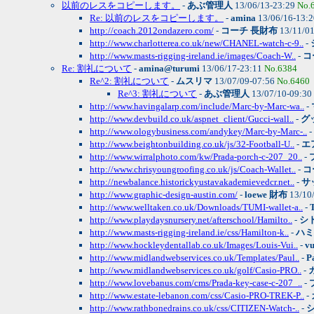
以前のレスをコピーします。
-
あぶ管理人
13/06/13-23:29
No.
Re: 以前のレスをコピーします。
-
amina
13/06/16-13:
http://coach.2012ondazero.com/
-
コーチ 長財布
13/11/0
http://www.charlotterea.co.uk/new/CHANEL-watch-c-9..
-
http://www.masts-rigging-ireland.ie/images/Coach-W..
-
コ
Re: 割礼について
-
amina@turumi
13/06/17-23:11
No.6384
Re^2: 割礼について
-
ムスリマ
13/07/09-07:56
No.6460
Re^3: 割礼について
-
あぶ管理人
13/07/10-09:30
http://www.havingalarp.com/include/Marc-by-Marc-wa..
-
http://www.devbuild.co.uk/aspnet_client/Gucci-wall..
-
グ
http://www.ologybusiness.com/andykey/Marc-by-Marc-..
-
http://www.beightonbuilding.co.uk/js/32-Football-U..
-
エ
http://www.wirralphoto.com/kw/Prada-porch-c-207_20..
-
http://www.chrisyoungroofing.co.uk/js/Coach-Wallet..
-
コ
http://newbalance.historickyustavakademievedcr.net..
-
サ
http://www.graphic-design-austin.com/
-
loewe 財布
13/10
http://www.welltaken.co.uk/Downloads/TUMI-wallet-a..
-
http://www.playdaysnursery.net/afterschool/Hamilto..
-
シ
http://www.masts-rigging-ireland.ie/css/Hamilton-k..
-
ハミ
http://www.hockleydentallab.co.uk/Images/Louis-Vui..
-
v
http://www.midlandwebservices.co.uk/Templates/Paul..
-
P
http://www.midlandwebservices.co.uk/golf/Casio-PRO..
-
http://www.lovebanus.com/cms/Prada-key-case-c-207_..
-
http://www.estate-lebanon.com/css/Casio-PRO-TREK-P..
-
http://www.rathbonedrains.co.uk/css/CITIZEN-Watch-..
-