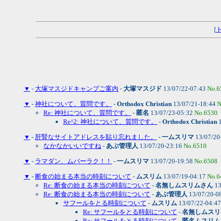
[
▼
-
大塚マスジドキャンプご案内
-
大塚マスジド
13/07/22-07:43
No.6
▼
-
神社について、質問です。
-
Orthodox Christian
13/07/21-18:44
N
Re: 神社について、質問です。
-
匿名
13/07/23-05:32
No.6530
Re^2: 神社について、質問です。
-
Orthodox Christian
1
▼
-
肝腎なサイトアドレスを貼り忘れました。
-
一ムスリマ
13/07/20
なかなかいいですね
-
あぶ管理人
13/07/20-23:16
No.6510
▼
-
ラマダン、ムバーラク！！
-
一ムスリマ
13/07/20-19:58
No.6508
▼
-
断食の始まる本当の時刻について
-
ムスリム
13/07/19-04:17
No.6
Re: 断食の始まる本当の時刻について
-
名無しムスリムさん
13
Re: 断食の始まる本当の時刻について
-
あぶ管理人
13/07/20-0
サフールをとる時刻について
-
ムスリム
13/07/22-04:4
Re: サフールをとる時刻について
-
名無しムスリ
Re: サフールをとる時刻について
-
匿名ムスリム