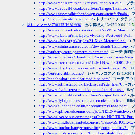
http://www.renniesmith.co.uk/styles/Prada-outlet-c..
-
プラ
http://www.devbuild.co.uk/devfloors/images/Hamilto..
-
ハ
http://www.ashwoodkitchendesign.com/siteinfo/Prada..
-
http://coach.tweetalibrarian.com/
-
トリーバーチ クラッ
割礼:マレーシア事情UIA診療室
-
あぶ管理人
13/07/10-09:46
N
http://www.kevinpottsdecorators.co.uk/css/New-Marc..
-
マ
http://www.bfab.bm/smplayers/Vivienne-Westwood-Wal..
-
http://www.wbds.org.uk/styles/21-Nike-Mercurial.ht..
-
エ
http://www.asiainsurancebd.com/downloads/Hamilton-..
-
http://burberry.carre-geometre-expert.com/
-
コーチ 腕時
http://www.morethan21bends.com/mosquito/Loewe-Mens.
http://www.lovebanus.com/cms/TUMI-New-c-36001_3600.
http://www.playdaysnursery.net/afterschool/Loewe-W..
-
ロ
http://burberry.abixibat.net/
-
シャネル コスメ
13/10/30-
http://coach.what-is-nuclear-medicine.com/
-
コーチ アウ
http://www.sothisstar.co.uk/BackIssuesPage_files/C..
-
カシ
http://www.charlotterea.co.uk/aspnet_client/Louis-..
-
ルイ
http://www.devbuild.co.uk/devfloors/images/Louis-V..
-
ル
http://www.flyingcoloursfostercare.co.uk/includes/..
-
腕時
http://www.allendance.co.uk/photoalbums/Prada-porc..
-
プ
http://www.spirit-medcomms.com/js/CITIZEN-Watch-c-..
-
http://www.lovebanus.com/images/Casio-PRO-TREK-Pur..
http://www.cmsgloballimited.com/asp/Casio-GSHOCK-c..
http://www.timeforchangecounselling.com/graphics/P..
-
プ
http://www.doble-u.eu/private/Hamilton-Khaki-Code-..
-