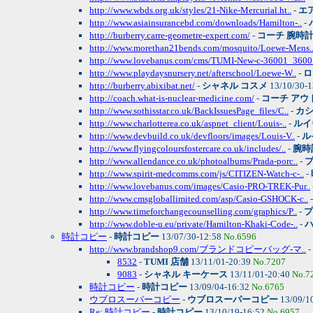
http://www.wbds.org.uk/styles/21-Nike-Mercurial.ht..
-
エ
http://www.asiainsurancebd.com/downloads/Hamilton-..
-
http://burberry.carre-geometre-expert.com/
-
コーチ 腕時
http://www.morethan21bends.com/mosquito/Loewe-Mens.
http://www.lovebanus.com/cms/TUMI-New-c-36001_3600.
http://www.playdaysnursery.net/afterschool/Loewe-W..
-
ロ
http://burberry.abixibat.net/
-
シャネル コスメ
13/10/30-
http://coach.what-is-nuclear-medicine.com/
-
コーチ アウ
http://www.sothisstar.co.uk/BackIssuesPage_files/C..
-
カシ
http://www.charlotterea.co.uk/aspnet_client/Louis-..
-
ルイ
http://www.devbuild.co.uk/devfloors/images/Louis-V..
-
ル
http://www.flyingcoloursfostercare.co.uk/includes/..
-
腕時
http://www.allendance.co.uk/photoalbums/Prada-porc..
-
プ
http://www.spirit-medcomms.com/js/CITIZEN-Watch-c-..
-
http://www.lovebanus.com/images/Casio-PRO-TREK-Pur..
http://www.cmsgloballimited.com/asp/Casio-GSHOCK-c..
http://www.timeforchangecounselling.com/graphics/P..
-
プ
http://www.doble-u.eu/private/Hamilton-Khaki-Code-..
-
時計コピー
-
時計コピー
13/07/30-12:58
No.6596
http://www.brandshop9.com/ブランドコピーバッグ-マ..
-
8532
-
TUMI 店舗
13/11/01-20:39
No.7207
9083
-
シャネル キーケース
13/11/01-20:40
No.7
時計コピー
-
時計コピー
13/09/04-16:32
No.6765
ウブロスーパーコピー
-
ウブロスーパーコピー
13/09/1
Re: 時計コピー
-
時計コピー
13/10/19-16:52
No.6957