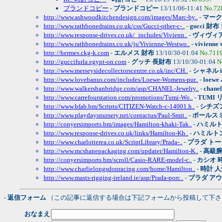
ブランドコピー
-
ブランドコピー
13/11/06-11:41
No.72
http://www.ashwoodkitchendesign.com/images/Marc-by..
-
マーク
http://www.rathbonedrains.co.uk/css/Gucci-other-c-..
-
gucci 財布
http://www.response-drives.co.uk/_includes/Vivienn..
-
ヴィヴィ
http://www.rathbonedrains.co.uk/js/Vivienne-Westwo..
-
vivienne
http://hermes.ckg-k.com
-
エルメス 財布
13/10/30-01:04
No.711
http://guccifurla.egypt-on.com
-
グッチ 長財布
13/10/30-01:04
N
http://www.merseysidecollectorscentre.co.uk/inc/CH..
-
シャネル i
http://www.lovebanus.com/includes/Loewe-Womens-pur..
-
loew
http://www.walkersbanbridge.com/asp/CHANEL-Jewelry..
-
chane
http://www.carrefourstation.com/promotions/Tumi-Wo..
-
TUMI
http://www.bfab.bm/Scripts/CITIZEN-Watch-c-14001.h..
-
シチズ
http://www.playdaysnursery.net/contactus/Paul-Smit..
-
ポールス
http://conyersimports.bm/images/Hamilton-khaki-Tak..
-
ハミルト
http://www.response-drives.co.uk/links/Hamilton-Kh..
-
ハミルト
http://www.charlotterea.co.uk/ScriptLibrary/Prada-..
-
プラダ トー
http://www.mcshanepackaging.com/updater/Hamilton-K..
-
高級
http://conyersimports.bm/scroll/Casio-RARE-model-c..
-
カシオ 
http://www.charlielongsdonracing.com/home/Hamilton..
-
時計 人
http://www.masts-rigging-ireland.ie/asp/Prada-porc..
-
プラダ ア
- 返信フォーム
（この記事に返信する場合は下記フォームから投稿して下さ
おなまえ