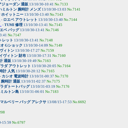
アジョーダン 通販
13/10/30-10:41
No.7133
ハミルトン 腕時計 メンズ
13/10/30-13:03
No.7141
計 ホイットニー
13/10/30-13:40
No.7143
.
-
ロエベ アウトレット
13/10/30-13:40
No.7144
.
-
TUMI 修理
13/10/30-13:41
No.7145
エベ バッグ
13/10/30-13:41
No.7146
13:41
No.7147
トレット
13/10/30-13:41
No.7148
オ Gショック
13/10/30-14:09
No.7149
ヴィトン
13/10/30-17:27
No.7159
イヴィトン 財布
13/10/30-17:31
No.7160
計 通販
13/10/30-19:49
No.7163
ラダ アウトレット
13/10/30-20:05
No.7164
時計 人気
13/10/30-20:12
No.7165
-
カシオ 電波時計
13/10/31-00:37
No.7170
-
腕時計 通販
13/10/31-02:37
No.7175
ラダトートバッグ
13/10/31-03:19
No.7176
ハミルトン島
13/10/31-06:01
No.7183
マルベリー バッグ アレクサ
13/08/15-17:53
No.6692
208
0-15:59
No.6797