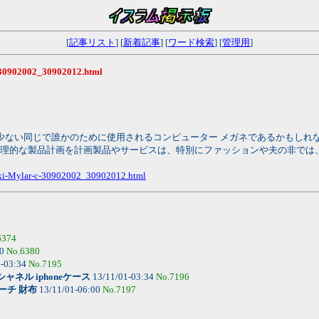
[
記事リスト
] [
新着記事
] [
ワード検索
] [
管理用
]
c-30902002_30902012.html
り少ない同じで誰かのために使用されるコンピューター メガネであるかもし
物理的な製品計画を計画製品やサービスは、特別にファッションや夫の非では
aki-Mylar-c-30902002_30902012.html
6374
20
No.6380
1-03:34
No.7195
シャネル iphoneケース
13/11/01-03:34
No.7196
ーチ 財布
13/11/01-06:00
No.7197