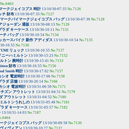
No.6463
マークジェイコブス 時計
13/10/30-07:35
No.7126
ッチ 財布
13/10/30-07:35
No.7127
マークバイマークジェイコブス バッグ
13/10/30-07:39
No.7128
アジョーダン 通販
13/10/30-08:13
No.7129
プラダ キーケース
13/10/30-10:11
No.7131
ーチ バッグ
13/10/30-10:54
No.7134
ッカースパイク 新作 アディダス
13/10/30-10:54
No.7135
/30-10:55
No.7136
TUMI リュック
13/10/30-10:55
No.7137
ドニーハミルトン
13/10/30-15:23
No.7152
ルトン 腕時計
13/10/30-15:41
No.7153
uitton 財布
13/10/30-16:55
No.7156
aul Smith 時計
13/10/30-17:02
No.7157
カシオ 電波時計
13/10/30-17:06
No.7158
プラダ 店舗
13/10/30-20:14
No.7166
カシオ 電波時計
13/10/31-00:59
No.7171
シチズン アウトレット
13/10/31-04:51
No.7179
ダ アウトレット
13/10/31-04:52
No.7180
ミルトンうれしの
13/10/31-05:48
No.7181
プラダ キーケース
13/10/31-05:57
No.7182
チ
13/10/31-14:03
No.7187
o.6464
ークジェイコブス バッグ
13/10/30-09:58
No.7130
ヴィヴィアン
13/10/30-10:27
No.7132