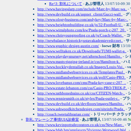
Re^3: 割礼について
-
あぶ管理人
13/07/10-09:30
http://www.havingalarp.com/include/Marc-by-Marc-wa..
-
http://www.devbuild.co.uk/aspnet_client/Gucci-wall..
-
グ
http://www.ologybusiness.com/andykey/Marc-by-Marc-..
-
http://www.beightonbuilding.co.uk/js/32-Football-U..
-
エ
http://www.wirralphoto.com/kw/Prada-porch-c-207_20..
-
http://www.chrisyoungroofing.co.uk/js/Coach-Wallet..
-
コ
http://newbalance.historickyustavakademievedcr.net..
-
サ
http://www.graphic-design-austin.com/
-
loewe 財布
13/10
http://www.welltaken.co.uk/Downloads/TUMI-wallet-a..
-
http://www.playdaysnursery.net/afterschool/Hamilto..
-
シ
http://www.masts-rigging-ireland.ie/css/Hamilton-k..
-
ハミ
http://www.hockleydentallab.co.uk/Images/Louis-Vui..
-
v
http://www.midlandwebservices.co.uk/Templates/Paul..
-
P
http://www.midlandwebservices.co.uk/golf/Casio-PRO..
-
http://www.lovebanus.com/cms/Prada-key-case-c-207_..
-
http://www.estate-lebanon.com/css/Casio-PRO-TREK-P..
-
http://www.rathbonedrains.co.uk/css/CITIZEN-Watch-..
-
http://www.renniesmith.co.uk/styles/Prada-outlet-c..
-
プラ
http://www.devbuild.co.uk/devfloors/images/Hamilto..
-
ハ
http://www.ashwoodkitchendesign.com/siteinfo/Prada..
-
http://coach.tweetalibrarian.com/
-
トリーバーチ クラッ
割礼:マレーシア事情UIA診療室
-
あぶ管理人
13/07/10-09:46
N
http://www.kevinpottsdecorators.co.uk/css/New-Marc..
-
マ
http://www.bfab.bm/smplayers/Vivienne-Westwood-Wal..
-