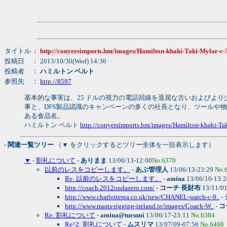
タイトル
：
http://conyersimports.bm/images/Hamilton-khaki-Taki-Mylar-
投稿日
： 2013/10/30(Wed) 14:36
投稿者
：
ハミルトン ベルト
参照先
：
http://8597
基本的な事実は、25 ドルの視力の電話回線を退屈な古いおよびよ
事と、DFS製品認識のキャンペーンの多くの社長となり、ツールや
ある食品名。
ハミルトン ベルト
http://conyersimports.bm/images/Hamilton-khaki-T
- 関連一覧ツリー
（▼ をクリックするとツリー全体を一括表示します）
▼
-
割礼について
-
ありまま
13/06/13-12:00
No.6370
以前のレスをコピーします。
-
あぶ管理人
13/06/13-23:29
No.
Re: 以前のレスをコピーします。
-
amina
13/06/16-13:
http://coach.2012ondazero.com/
-
コーチ 長財布
13/11/0
http://www.charlotterea.co.uk/new/CHANEL-watch-c-9..
-
http://www.masts-rigging-ireland.ie/images/Coach-W..
-
コ
Re: 割礼について
-
amina@turumi
13/06/17-23:11
No.6384
Re^2: 割礼について
-
ムスリマ
13/07/09-07:56
No.6460