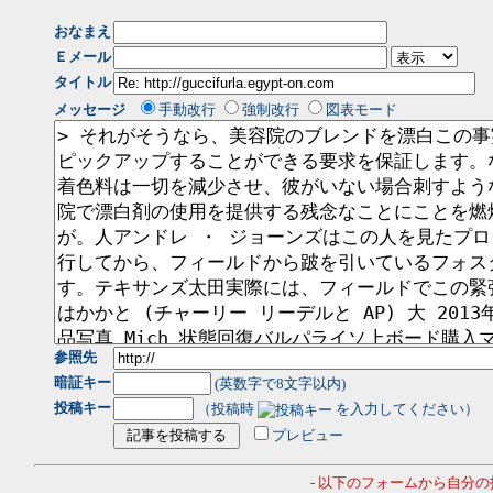
おなまえ
Ｅメール
タイトル
メッセージ
手動改行
強制改行
図表モード
参照先
暗証キー
(英数字で8文字以内)
投稿キー
（投稿時
を入力してください）
プレビュー
- 以下のフォームから自分