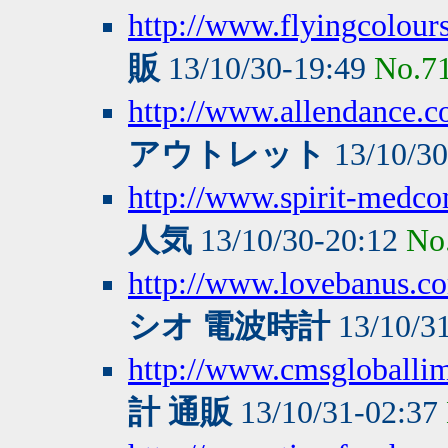
http://www.flyingcolours
販
13/10/30-19:49
No.7
http://www.allendance.c
アウトレット
13/10/3
http://www.spirit-medc
人気
13/10/30-20:12
No
http://www.lovebanus.
シオ 電波時計
13/10/3
http://www.cmsgloballi
計 通販
13/10/31-02:37