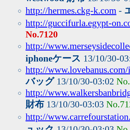
http://hermes.ckg-k.com
-
http://guccifurla.egypt-on.
No.7120
http://www.merseysidecollec
iphoneケース
13/10/30-03
http://www.lovebanus.com/
バッグ
13/10/30-03:02
No
http://www.walkersbanbri
財布
13/10/30-03:03
No.71
http://www.carrefourstati
ュック
13/10/30-03:03
No