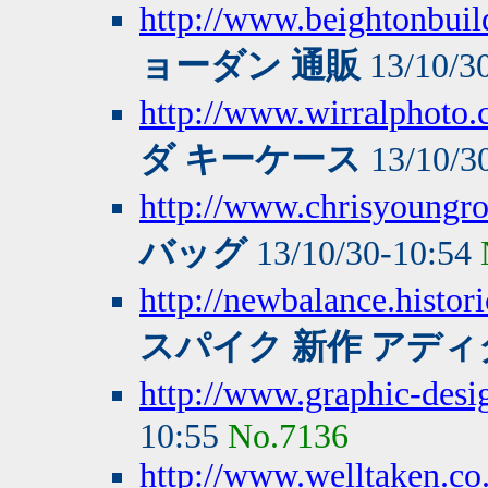
http://www.beightonbuild
ョーダン 通販
13/10/3
http://www.wirralphoto
ダ キーケース
13/10/3
http://www.chrisyoungro
バッグ
13/10/30-10:54
http://newbalance.histor
スパイク 新作 アディ
http://www.graphic-desi
10:55
No.7136
http://www.welltaken.c