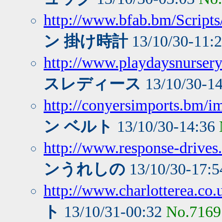
http://www.bfab.bm/Script
ン 掛け時計
13/10/30-11:
http://www.playdaysnursery.
スレディース
13/10/30-1
http://conyersimports.bm/i
ン ベルト
13/10/30-14:36
http://www.response-drives
ンうれしの
13/10/30-17:
http://www.charlotterea.co.
ト
13/10/31-00:32
No.7169