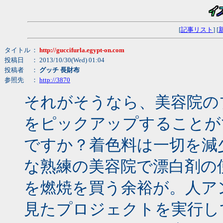
[
記事リスト
] [
タイトル
：
http://guccifurla.egypt-on.com
投稿日
： 2013/10/30(Wed) 01:04
投稿者
：
グッチ 長財布
参照先
：
http://3870
それがそうなら、美容院の
をピックアップすることが
ですか？着色料は一切を減
な熟練の美容院で漂白剤の
を燃焼を買う余裕が。人ア
見たプロジェクトを実行し