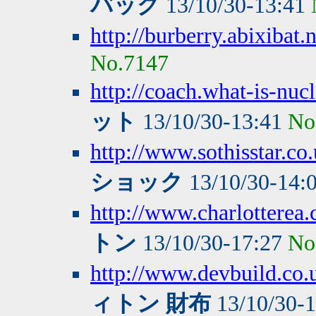
バッグ
13/10/30-13:41
http://burberry.abixibat.n
No.7147
http://coach.what-is-nuc
ット
13/10/30-13:41
No
http://www.sothisstar.co
ショック
13/10/30-14:
http://www.charlotterea.
トン
13/10/30-17:27
No
http://www.devbuild.co.
ィトン 財布
13/10/30-