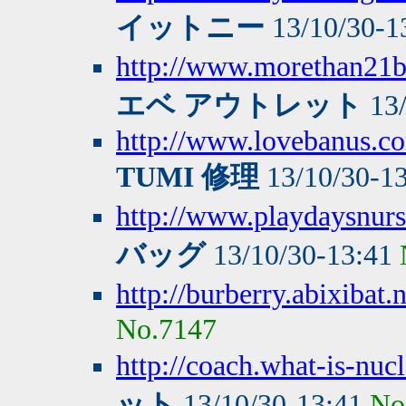
イットニー
13/10/30-1
http://www.morethan21
エベ アウトレット
13/
http://www.lovebanus.
TUMI 修理
13/10/30-1
http://www.playdaysnurs
バッグ
13/10/30-13:41
http://burberry.abixibat.n
No.7147
http://coach.what-is-nuc
ット
13/10/30-13:41
No