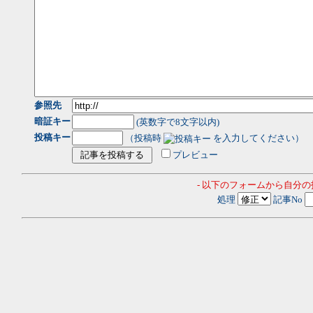
参照先
暗証キー
(英数字で8文字以内)
投稿キー
（投稿時
を入力してください）
プレビュー
- 以下のフォームから自分
処理
記事No