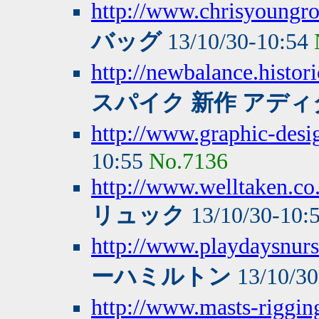
http://www.chrisyoungro
バッグ
13/10/30-10:54
http://newbalance.histor
スパイク 新作 アディ
http://www.graphic-desi
10:55
No.7136
http://www.welltaken.c
リュック
13/10/30-10:
http://www.playdaysnurse
ーハミルトン
13/10/30
http://www.masts-rigging