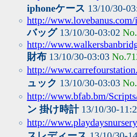
iphoneケース
13/10/30-03
http://www.lovebanus.com/
バッグ
13/10/30-03:02
No
http://www.walkersbanbri
財布
13/10/30-03:03
No.71
http://www.carrefourstati
ュック
13/10/30-03:03
No
http://www.bfab.bm/Script
ン 掛け時計
13/10/30-11:
http://www.playdaysnursery.
スレディース
13/10/30-1