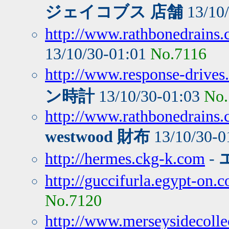
ジェイコブス 店舗
13/10
http://www.rathbonedrains.c
13/10/30-01:01
No.7116
http://www.response-drives.
ン時計
13/10/30-01:03
No.
http://www.rathbonedrains.
westwood 財布
13/10/30-0
http://hermes.ckg-k.com
-
http://guccifurla.egypt-on.
No.7120
http://www.merseysidecollec