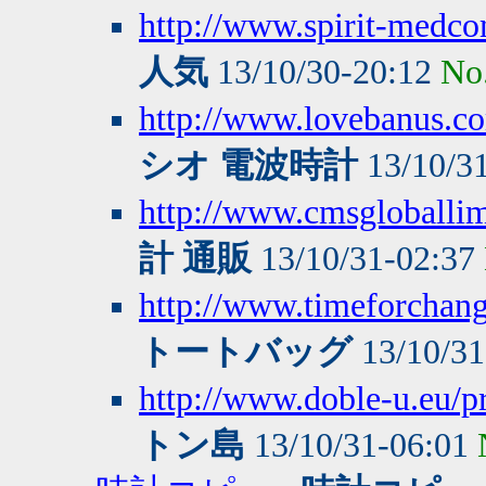
http://www.spirit-medc
人気
13/10/30-20:12
No
http://www.lovebanus.
シオ 電波時計
13/10/3
http://www.cmsgloballi
計 通販
13/10/31-02:37
http://www.timeforchang
トートバッグ
13/10/31
http://www.doble-u.eu/p
トン島
13/10/31-06:01