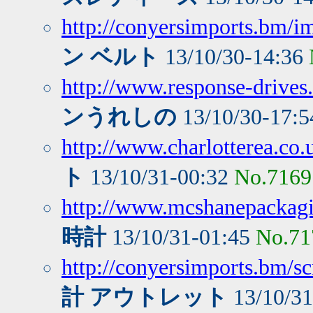
http://conyersimports.bm/i
ン ベルト
13/10/30-14:36
http://www.response-drives
ンうれしの
13/10/30-17:
http://www.charlotterea.co.
ト
13/10/31-00:32
No.7169
http://www.mcshanepackagi
時計
13/10/31-01:45
No.71
http://conyersimports.bm/s
計 アウトレット
13/10/3