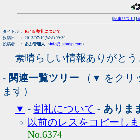
[
記事リスト
] [
タイトル
：
Re^3: 割礼について
投稿日
： 2013/07/10(Wed) 09:30
投稿者
：
あぶ管理人
<
info@islamjp.com
>
素晴らしい情報ありがとう
- 関連一覧ツリー
（▼ をクリ
ます）
▼
-
割礼について
-
ありま
以前のレスをコピーしま
No.6374