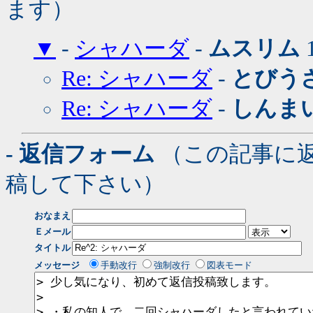
ます）
▼
-
シャハーダ
-
ムスリム
1
Re: シャハーダ
-
とびう
Re: シャハーダ
-
しんま
- 返信フォーム
（この記事に
稿して下さい）
おなまえ
Ｅメール
タイトル
メッセージ
手動改行
強制改行
図表モード