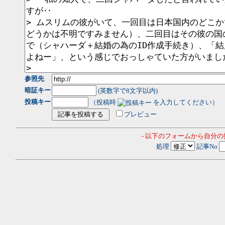
参照先
暗証キー
(英数字で8文字以内)
投稿キー
（投稿時
を入力してください）
プレビュー
- 以下のフォームから自分
処理
記事No