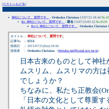
[
リストへもどる
]
神社について、質問です。
-
Orthodox Christian
13/07/21-18:44
No.6
Re: 神社について、質問です。
-
匿名
13/07/23-05:32
No.6530
Re^2: 神社について、質問です。
-
Orthodox Christian
1
タイトル
：
神社について、質問です。
記事No
：
6514
投稿日
： 2013/07/21(Sun) 18:44
投稿者
：
Orthodox Christian
<
himuka.net@coral.ocn.ne.jp
>
日本古来のものとして神社
ムスリム、ムスリマの方は
でしょうか？
ちなみに、私たち正教会(Ortho
「日本の文化として尊重す