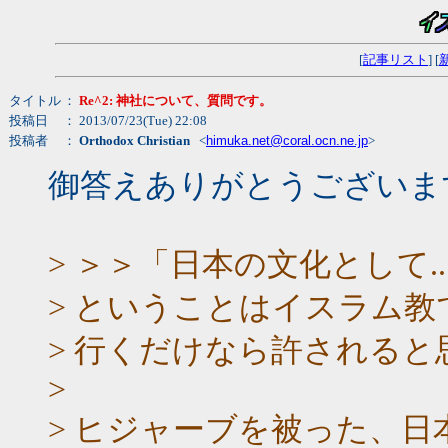
[
記事リスト
] [
タイトル
：
Re^2: 神社について、質問です。
投稿日
： 2013/07/23(Tue) 22:08
投稿者
：
Orthodox Christian
<
himuka.net@coral.ocn.ne.jp
>
御答えありがとうございま
> ＞＞「日本の文化として..
> ということはイスラム
> 行くだけなら許されると
>
> ヒジャーブを被った、