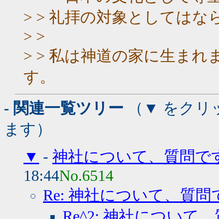
> > 礼拝の対象としては
> >
> > 私は神道の家に生ま
す。
- 関連一覧ツリー
（▼ をクリ
ます）
▼
-
神社について、質問で
18:44
No.6514
Re: 神社について、質問
Re^2: 神社について