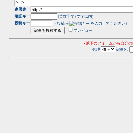
参照先
暗証キー
(英数字で8文字以内)
投稿キー
（投稿時
を入力してください）
プレビュー
- 以下のフォームから自分
処理
記事No