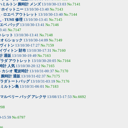
ハミルトン 腕時計 メンズ
13/10/30-13:03
No.7141
計 ホイットニー
13/10/30-13:40
No.7143
.
-
ロエベ アウトレット
13/10/30-13:40
No.7144
.
-
TUMI 修理
13/10/30-13:41
No.7145
エベ バッグ
13/10/30-13:41
No.7146
13:41
No.7147
トレット
13/10/30-13:41
No.7148
オ Gショック
13/10/30-14:09
No.7149
ヴィトン
13/10/30-17:27
No.7159
イヴィトン 財布
13/10/30-17:31
No.7160
計 通販
13/10/30-19:49
No.7163
ラダ アウトレット
13/10/30-20:05
No.7164
時計 人気
13/10/30-20:12
No.7165
-
カシオ 電波時計
13/10/31-00:37
No.7170
-
腕時計 通販
13/10/31-02:37
No.7175
ラダトートバッグ
13/10/31-03:19
No.7176
ハミルトン島
13/10/31-06:01
No.7183
マルベリー バッグ アレクサ
13/08/15-17:53
No.6692
208
0-15:59
No.6797
86