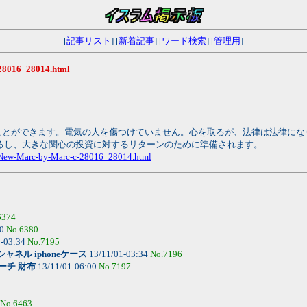
[
記事リスト
] [
新着記事
] [
ワード検索
] [
管理用
]
-28016_28014.html
ことができます。電気の人を傷つけていません。心を取るが、法律は法律にな
るし、大きな関心の投資に対するリターンのために準備されます。
ss/New-Marc-by-Marc-c-28016_28014.html
6374
20
No.6380
1-03:34
No.7195
シャネル iphoneケース
13/11/01-03:34
No.7196
ーチ 財布
13/11/01-06:00
No.7197
No.6463