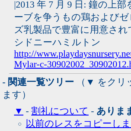
|2013 年 7 月 9 日:
ーブを争うもの鶏およびゼ
ズ乳製品で豊富に用意され
シドニーハミルトン
http://www.playdaysnursery.ne
Mylar-c-30902002_30902012.
- 関連一覧ツリー
（▼ をクリ
ます）
▼
-
割礼について
-
ありま
以前のレスをコピーしま