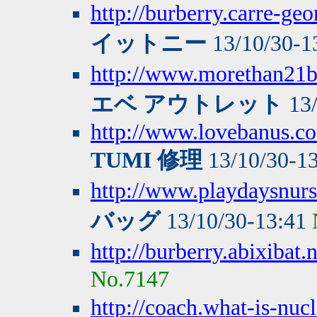
http://burberry.carre-ge
イットニー
13/10/30-1
http://www.morethan21
エベ アウトレット
13/
http://www.lovebanus.
TUMI 修理
13/10/30-1
http://www.playdaysnurs
バッグ
13/10/30-13:41
http://burberry.abixibat.n
No.7147
http://coach.what-is-nuc