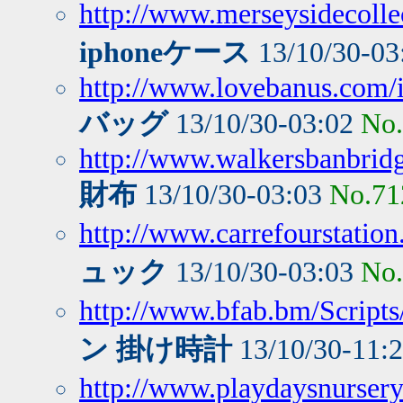
http://www.merseysidecollec
iphoneケース
13/10/30-03
http://www.lovebanus.com/
バッグ
13/10/30-03:02
No
http://www.walkersbanbri
財布
13/10/30-03:03
No.71
http://www.carrefourstati
ュック
13/10/30-03:03
No
http://www.bfab.bm/Script
ン 掛け時計
13/10/30-11:
http://www.playdaysnursery.