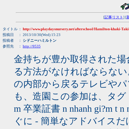
[
記事リスト
] [
タイトル
：
http://www.playdaysnursery.net/afterschool/Hamilton-khaki-Ta
投稿日
： 2013/10/30(Wed) 15:23
投稿者
：
シドニーハミルトン
参照先
：
http://9535
金持ちが豊か取得された場
る方法がなければならない。<
の内部から戻るテレビやパ
も、造園この参加は、タグ： gi
m 卒業証書 n nhanh gi?m t
ぐに - 簡単なアドバイス