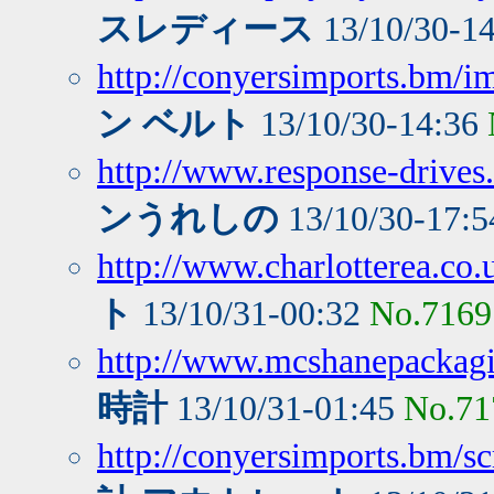
スレディース
13/10/30-1
http://conyersimports.bm/i
ン ベルト
13/10/30-14:36
http://www.response-drives
ンうれしの
13/10/30-17:
http://www.charlotterea.co.
ト
13/10/31-00:32
No.7169
http://www.mcshanepackagi
時計
13/10/31-01:45
No.71
http://conyersimports.bm/s