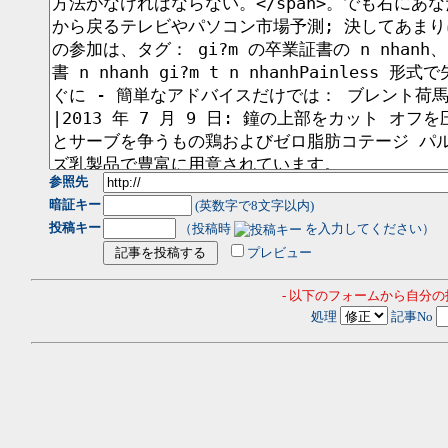
参照先
暗証キー
(英数字で8文字以内)
投稿キー
（投稿時
を入力してください）
プレビュー
- 以下のフォームから自分
処理
記事No