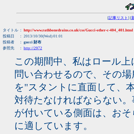
[
記事リスト
] [
タイトル
：
http://www.rathbonedrains.co.uk/css/Gucci-other-c-404_401.html
投稿日
： 2013/10/30(Wed) 01:01
投稿者
：
gucci 財布
参照先
：
http://2972
この期間中、私はロール上
問い合わせるので、その場
を"スタントに直面して、
対待たなければならない。
が付いている側面は、おそ
に適しています。