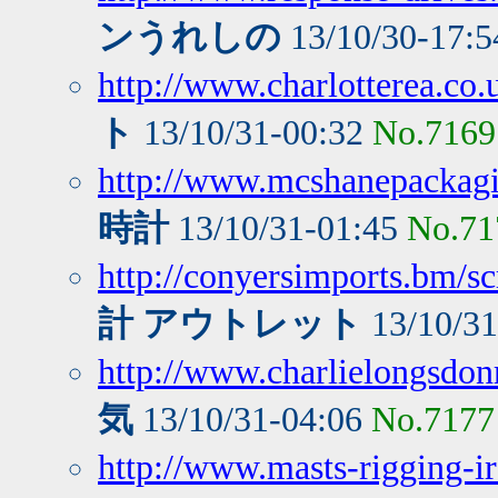
ンうれしの
13/10/30-17:
http://www.charlotterea.co.
ト
13/10/31-00:32
No.7169
http://www.mcshanepackagi
時計
13/10/31-01:45
No.71
http://conyersimports.bm/s
計 アウトレット
13/10/3
http://www.charlielongsdo
気
13/10/31-04:06
No.7177
http://www.masts-rigging-ir