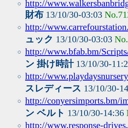
http://www.walkersbanbri
財布
13/10/30-03:03
No.71
http://www.carrefourstati
ュック
13/10/30-03:03
No
http://www.bfab.bm/Script
ン 掛け時計
13/10/30-11:
http://www.playdaysnursery.
スレディース
13/10/30-1
http://conyersimports.bm/i
ン ベルト
13/10/30-14:36
http://www.response-drives