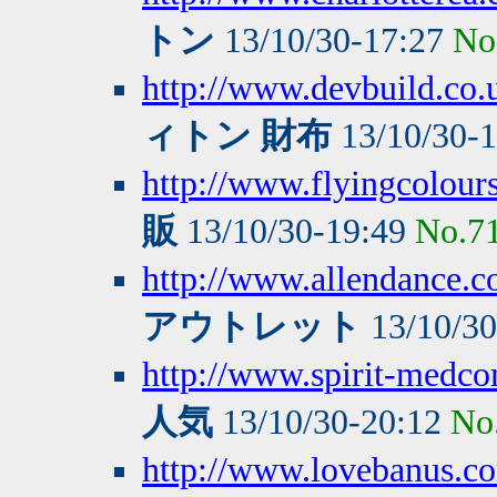
トン
13/10/30-17:27
No
http://www.devbuild.co.
ィトン 財布
13/10/30-
http://www.flyingcolours
販
13/10/30-19:49
No.7
http://www.allendance.c
アウトレット
13/10/3
http://www.spirit-medc
人気
13/10/30-20:12
No
http://www.lovebanus.