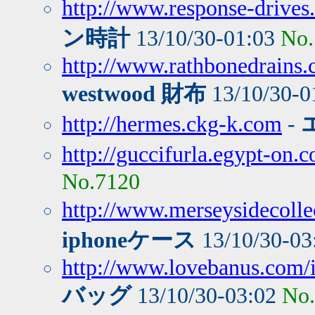
http://www.response-drives.
ン時計
13/10/30-01:03
No.
http://www.rathbonedrains.
westwood 財布
13/10/30-0
http://hermes.ckg-k.com
-
http://guccifurla.egypt-on.
No.7120
http://www.merseysidecollec
iphoneケース
13/10/30-03
http://www.lovebanus.com/
バッグ
13/10/30-03:02
No