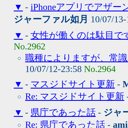
▼
-
iPhoneアプリでアザ
ジャーファル如月
10/07/13-
▼
-
女性が働くのは駄目で
No.2962
職種によりますが、常識
10/07/12-23:58
No.2964
▼
-
マスジドサイト更新
-
Re: マスジドサイト更新
▼
-
県庁であった話
-
ジャ
Re: 県庁であった話
-
ami