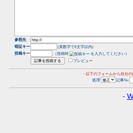
参照先
暗証キー
(英数字で8文字以内)
投稿キー
（投稿時
を入力してください）
プレビュー
- 以下のフォームから自分
処理
記事No
-
W