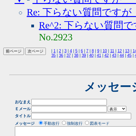
Re: 下らない質問ですが
Re^2: 下らない質問
No.2923
|
1
|
2
|
3
|
4
|
5
|
6
|
7
|
8
|
9
|
10
|
11
|
12
|
13
|
1
35
|
36
|
37
|
38
|
39
|
40
|
41
|
42
|
43
|
44
|
45
|
メッセー
おなまえ
Ｅメール
タイトル
メッセージ
手動改行
強制改行
図表モード