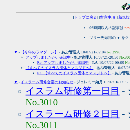
[
トップに戻る
] [
留意事項
] [
新規投
96時間以内の記事は
new
ツリー先頭部の ▼ を
▼
-
【今年のラマダーン】
-
あぶ管理人
10/07/21-02:04
No.2996
アップしましたが、確認中
-
あぶ管理人
10/07/21-20:50
No.30
Re: アップしましたが、確認中
-
T.A.
10/07/22-00:09
No
【すべてのイスラム団体とマスジドへ】
-
あぶ管理人
10/07/2
Re: 【すべてのイスラム団体とマスジドへ】
-
あぶ管理
▼
-
イスラーム研修合宿のお知らせ
-
ジェレミー如月
10/07/16-17:32
イスラム研修第一日目
-
No.3010
イスラーム研修２日目
-
No.3011