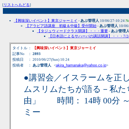
[
リストへもどる
]
【興味深いイベント】東京ジャーミイ
-
あぶ管理人
10/06/27-10:24
N
【アラビア語講座 初級＆中級】受付開始
-
あぶ管理人
10/06
【タジュウィードクラス開講】・・・重要
-
あぶ管理
【日本語によるサハーバの講話開講】・・・7/2
タイトル
：
【興味深いイベント】東京ジャーミイ
記事No
：
2893
投稿日
： 2010/06/27(Sun) 10:24
投稿者
：
あぶ管理人
<
akira_hamanaka@yahoo.co.jp
>
●講習会／イスラームを正
ムスリムたちが語る－私た
由」 時間： 14時 00分 
ミー