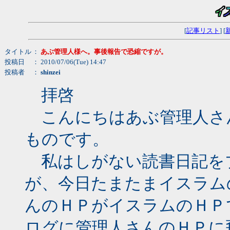
[
記事リスト
] [
タイトル
：
あぶ管理人様へ。事後報告で恐縮ですが。
投稿日
： 2010/07/06(Tue) 14:47
投稿者
：
shinzei
拝啓
こんにちはあぶ管理人さん。
ものです。
私はしがない読書日記を
が、今日たまたまイスラム
んのＨＰがイスラムのＨＰ
ログに管理人さんのＨＰに