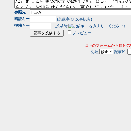
参照先
暗証キー
(英数字で8文字以内)
投稿キー
（投稿時
を入力してください）
プレビュー
- 以下のフォームから自分
処理
記事No