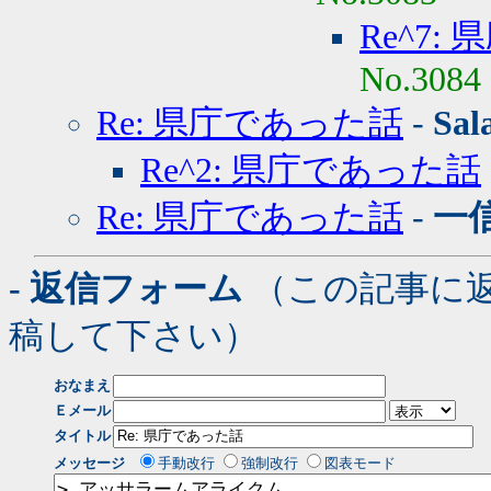
Re^7:
No.3084
Re: 県庁であった話
-
Sal
Re^2: 県庁であった話
Re: 県庁であった話
-
一
- 返信フォーム
（この記事に
稿して下さい）
おなまえ
Ｅメール
タイトル
メッセージ
手動改行
強制改行
図表モード