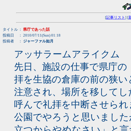
[
記事リスト
] [
タイトル
：
県庁であった話
投稿日
： 2010/07/11(Sun) 01:18
投稿者
：
ジャーファル如月
アッサラームアライクム
先日、施設の仕事で県庁の
拝を生協の倉庫の前の狭い
注意され、場所を移してし
呼んで礼拝を中断させられ
公園でやろうと思いました
立つからやめなさい」と言