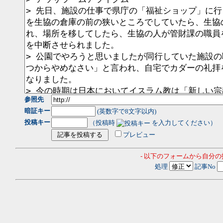
参照先
暗証キー
(英数字で8文字以内)
投稿キー
（投稿時
を入力してください）
プレビュー
- 以下のフォームから自分
処理
記事No