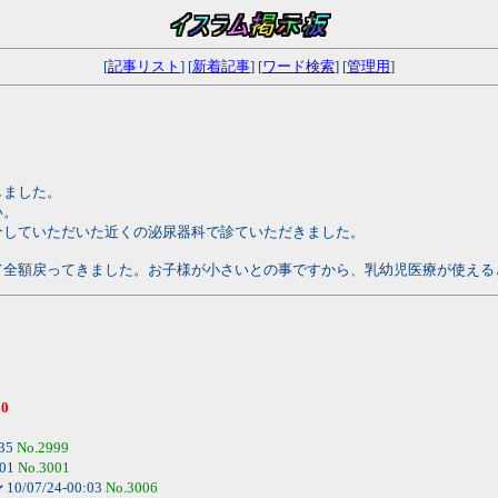
[
記事リスト
] [
新着記事
] [
ワード検索
] [
管理用
]
しました。
い。
介していただいた近くの泌尿器科で診ていただきました。
て全額戻ってきました。お子様が小さいとの事ですから、乳幼児医療が使える
90
:35
No.2999
:01
No.3001
ン
10/07/24-00:03
No.3006