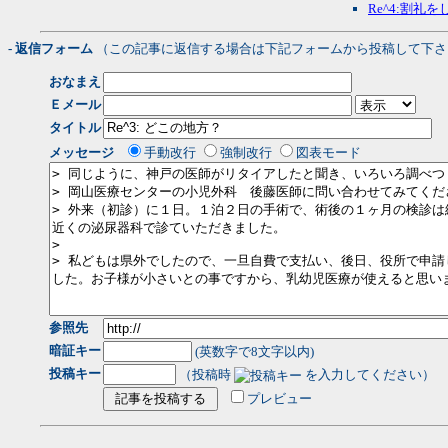
Re^4:割礼
- 返信フォーム
（この記事に返信する場合は下記フォームから投稿して下さ
おなまえ
Ｅメール
タイトル
メッセージ
手動改行
強制改行
図表モード
参照先
暗証キー
(英数字で8文字以内)
投稿キー
（投稿時
を入力してください）
プレビュー