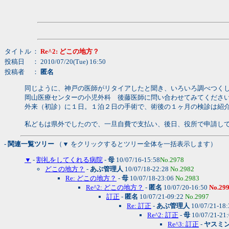
タイトル
：
Re^2: どこの地方？
投稿日
： 2010/07/20(Tue) 16:50
投稿者
：
匿名
同じように、神戸の医師がリタイアしたと聞き、いろいろ調べつく
岡山医療センターの小児外科 後藤医師に問い合わせてみてくださ
外来（初診）に１日。１泊２日の手術で、術後の１ヶ月の検診は紹
私どもは県外でしたので、一旦自費で支払い、後日、役所で申請し
- 関連一覧ツリー
（▼ をクリックするとツリー全体を一括表示します）
▼
-
割礼をしてくれる病院
-
母
10/07/16-15:58
No.2978
どこの地方？
-
あぶ管理人
10/07/18-22:28
No.2982
Re: どこの地方？
-
母
10/07/18-23:06
No.2983
Re^2: どこの地方？
-
匿名
10/07/20-16:50
No.29
訂正
-
匿名
10/07/21-09:22
No.2997
Re: 訂正
-
あぶ管理人
10/07/21-18
Re^2: 訂正
-
母
10/07/21-21
Re^3: 訂正
-
ヤスミ