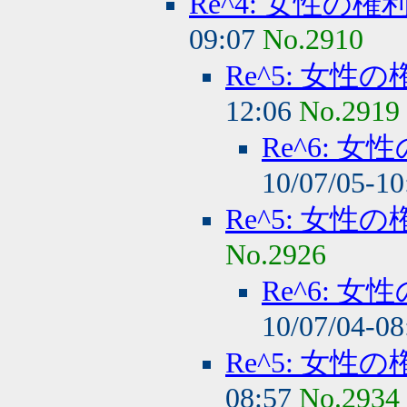
Re^4: 女性の
09:07
No.2910
Re^5: 女
12:06
No.2919
Re^6: 
10/07/05-1
Re^5: 女
No.2926
Re^6: 
10/07/04-0
Re^5: 女
08:57
No.2934