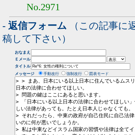
No.2971
- 返信フォーム
（この記事に
稿して下さい）
おなまえ
Ｅメール
タイトル
メッセージ
手動改行
強制改行
図表モード