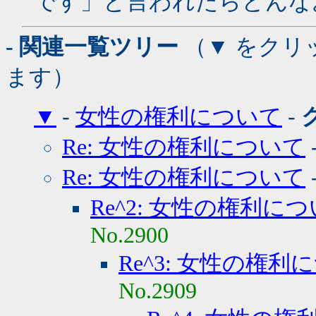
です」と言われたらどんな
- 関連一覧ツリー
（▼ をクリ
ます）
▼
-
女性の権利について
-
Re: 女性の権利について
Re: 女性の権利について
Re^2: 女性の権利に
No.2900
Re^3: 女性の権利
No.2909