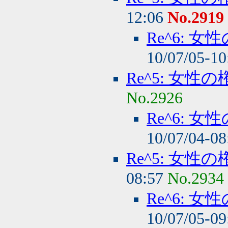
12:06
No.2919
Re^6: 
10/07/05-1
Re^5: 女
No.2926
Re^6: 
10/07/04-0
Re^5: 女
08:57
No.2934
Re^6: 
10/07/05-0