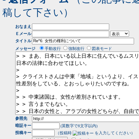
稿して下さい）
おなまえ
Ｅメール
タイトル
メッセージ
手動改行
強制改行
図表モード
参照先
暗証キー
(英数字で8文字以内)
投稿キー
（投稿時
を入力してください）