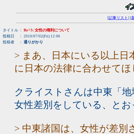
[
記事リスト
] [
タイトル
：
Re^5: 女性の権利について
投稿日
： 2010/07/02(Fri) 12:06
投稿者
：
通りがかり
> まあ、日本にいる以上
に日本の法律に合わせてほ
クライストさんは中東「地
女性差別をしている、とお
> 中東諸国は、女性が差別