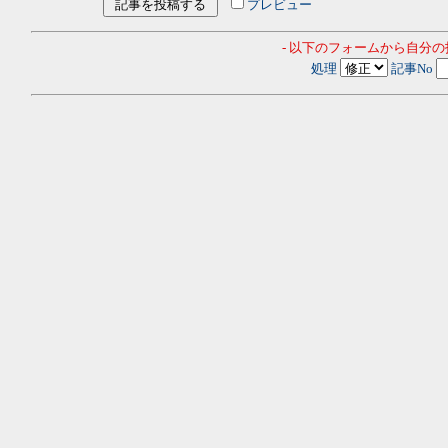
プレビュー
- 以下のフォームから自分
処理
記事No