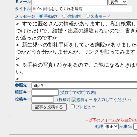
Ｅメール
タイトル
メッセージ
手動改行
強制改行
図表モード
参照先
暗証キー
(英数字で8文字以内)
投稿キー
（投稿時
を入力してください）
プレビュー
- 以下のフォームから自分
処理
記事No