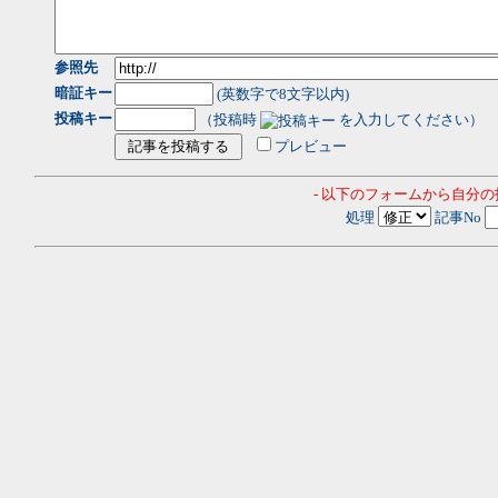
参照先
暗証キー
(英数字で8文字以内)
投稿キー
（投稿時
を入力してください）
プレビュー
- 以下のフォームから自分
処理
記事No