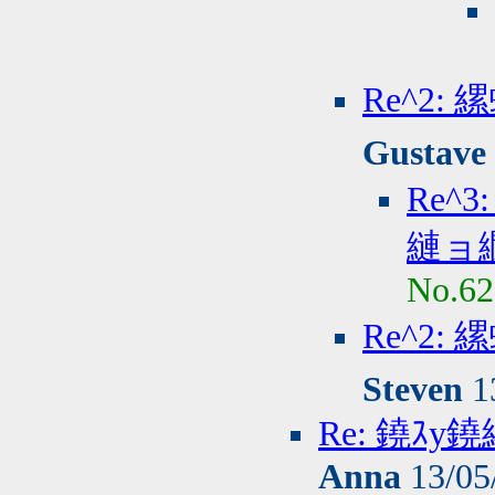
Re^2
Gustave
Re^
縺ョ
No.62
Re^2
Steven
1
Re: 鐃ｽ
Anna
13/05