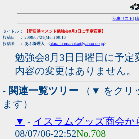
[
記事リスト
] [
タイトル
：
【新居浜マスジド勉強会8月3日に予定変更】
投稿日
： 2008/07/21(Mon) 09:16
投稿者
：
あぶ管理人
<
akira_hamanaka@yahoo.co.jp
>
勉強会8月3日日曜日に予定
内容の変更はありません。
- 関連一覧ツリー
（▼ をクリ
ます）
▼
-
イスラムグッズ商会か
08/07/06-22:52
No.708