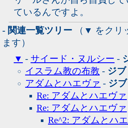
ているんですよ。
- 関連一覧ツリー
（▼ をクリ
ます）
▼
-
サイード・ヌルシー
-
イスラム教の布教
-
ジブ
アダムとハエヴァ
-
ジブ
Re: アダムとハエヴァ
Re: アダムとハエヴァ
Re^2: アダムとハ