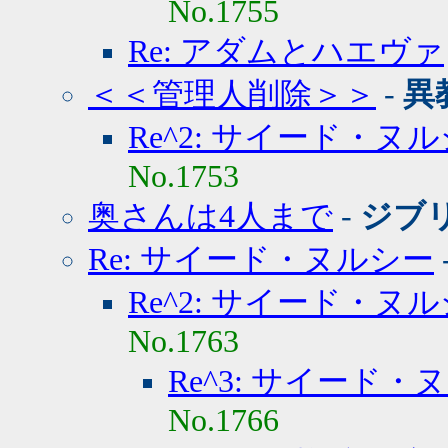
No.1755
Re: アダムとハエヴァ
＜＜管理人削除＞＞
-
異
Re^2: サイード・ヌ
No.1753
奥さんは4人まで
-
ジブ
Re: サイード・ヌルシー
Re^2: サイード・ヌ
No.1763
Re^3: サイード・
No.1766