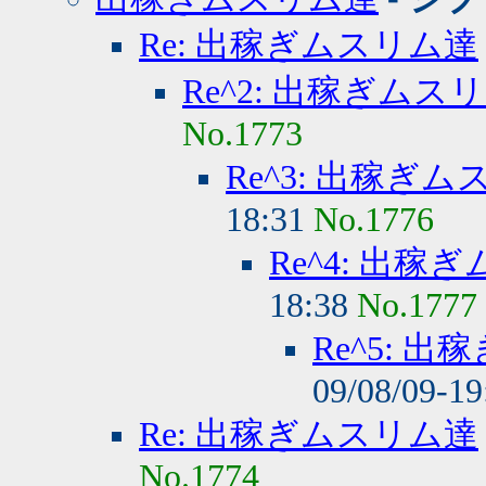
Re: 出稼ぎムスリム達
Re^2: 出稼ぎムス
No.1773
Re^3: 出稼ぎ
18:31
No.1776
Re^4: 出稼
18:38
No.1777
Re^5: 
09/08/09-1
Re: 出稼ぎムスリム達
No.1774