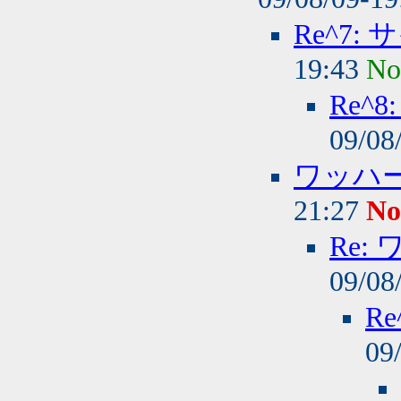
Re^7
19:43
No
Re^
09/08
ワッハ
21:27
No
Re
09/08
R
09