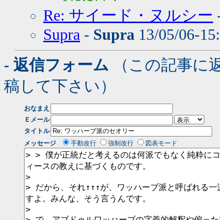
Re: サイード・ヌルシー
Supra
-
Supra
13/05/06-15
- 返信フォーム
（この記事に
稿して下さい）
おなまえ
Ｅメール
タイトル
メッセージ
手動改行
強制改行
図表モード