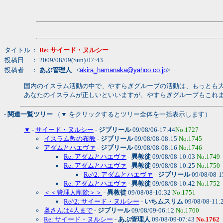
タイトル
：
Re: サイード・ヌルシー
投稿日
： 2009/08/09(Sun) 07:43
投稿者
：
あぶ管理人
<
akira_hamanaka@yahoo.co.jp
>
国内のイスラム活動の中で、やすらぎグループの活動は、もっとも
あなたのイスラムが正しいといいますが、やすらぎグループもこれ
- 関連一覧ツリー
（▼ をクリックするとツリー全体を一括表示します）
▼
-
サイード・ヌルシー
-
ジブリール
09/08/06-17:44
No.1727
イスラム教の布教
-
ジブリール
09/08/08-08:15
No.1745
アダムとハエヴァ
-
ジブリール
09/08/08-08:16
No.1746
Re: アダムとハエヴァ
-
異教徒
09/08/08-10:03
No.1749
Re: アダムとハエヴァ
-
異教徒
09/08/08-10:25
No.1750
Re^2: アダムとハエヴァ
-
ジブリール
09/08/08-1
Re: アダムとハエヴァ
-
異教徒
09/08/08-10:42
No.1752
＜＜管理人削除＞＞
-
異教徒
09/08/08-10:32
No.1751
Re^2: サイード・ヌルシー
-
いちムスリム
09/08/08-11:
奥さんは4人まで
-
ジブリール
09/08/09-06:12
No.1760
Re: サイード・ヌルシー
-
あぶ管理人
09/08/09-07:43
No.1762