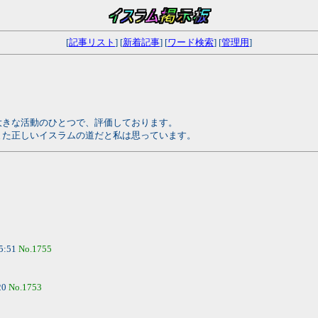
[
記事リスト
] [
新着記事
] [
ワード検索
] [
管理用
]
大きな活動のひとつで、評価しております。
また正しいイスラムの道だと私は思っています。
5:51
No.1755
20
No.1753