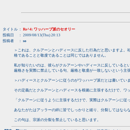
タイトル
：
Re^4: ワッハーブ派のセオリー
投稿日
： 2009/08/13(Thu) 20:13
投稿者
：
so
＞これは、クルアーンとハディースに反した行為だと思いますよ。
格であることと敬虔であることは同じではありません。
私が知りたいのは、彼らがクルアーンやハディースに反していると
厳格さを実際に禁止している句、厳格と敬虔が一致しないという主
＞ハディースとクルアーンに従うのがワッハーブ派だとは書いてい
その定義だとクルアーンとハディースを根拠に主張するだけで、ワ
「クルアーンに従うように主張するだけで、実際はクルアーンに従
あなたがたはアッラーの絆に皆でしっかりと縋り、分裂してはなら
この句は、宗派の分裂を禁止していると思います。