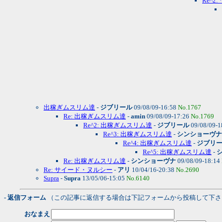
Re^
出稼ぎムスリム達
-
ジブリール
09/08/09-16:58
No.1767
Re: 出稼ぎムスリム達
-
amin
09/08/09-17:26
No.1769
Re^2: 出稼ぎムスリム達
-
ジブリール
09/08/09-1
Re^3: 出稼ぎムスリム達
-
シンショーヴナ
Re^4: 出稼ぎムスリム達
-
ジブリ
Re^5: 出稼ぎムスリム達
-
Re: 出稼ぎムスリム達
-
シンショーヴナ
09/08/09-18:14
Re: サイード・ヌルシー
-
アリ
10/04/16-20:38
No.2690
Supra
-
Supra
13/05/06-15:05
No.6140
- 返信フォーム
（この記事に返信する場合は下記フォームから投稿して下さ
おなまえ