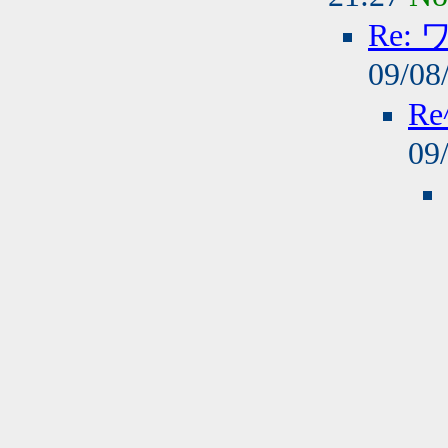
Re
09/08
R
09