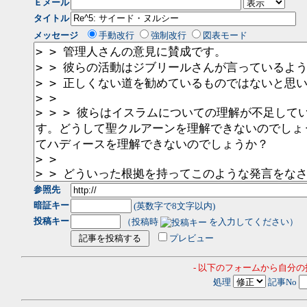
Ｅメール
タイトル
メッセージ
手動改行
強制改行
図表モード
参照先
暗証キー
(英数字で8文字以内)
投稿キー
（投稿時
を入力してください）
プレビュー
- 以下のフォームから自分
処理
記事No