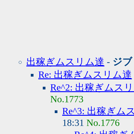
出稼ぎムスリム達
-
ジブ
Re: 出稼ぎムスリム達
Re^2: 出稼ぎムス
No.1773
Re^3: 出稼ぎ
18:31
No.1776