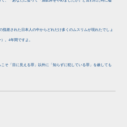
って、「あなたに会って『酒飲みをやめましたか』と言われた時に嘘
の指差された日本人の中からどれだけ多くのムスリムが現れたでしょ
）。4年間ですよ。
らこそ「目に見える罪」以外に「知らずに犯している罪」を赦しても