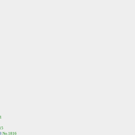
1
15
48
No.1816