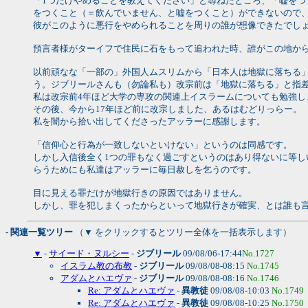
「1つだけやめることを教えてください」と尋ねたところ、「嘘を
をつくこと（＝飲んでいません、と嘘をつくこと）ができないので
彼がこのように悪行をやめられることを周りの誰が想像できたでし
預言者様がターイフで住民に石をもって追われた時、誰がこの地か
以前頑なな「一部の」外国人ムスリムから「日本人は地獄に落ちる
う。ジブリールさんも（勿論私も）改宗前は「地獄に落ちる」と指
私は改宗前4年ほど大学の専攻の関連上イスラームについても勉強し
その後、今から17年ほど前に改宗しました、あるはむどりっらー。
私を闇から拾い出してくださったアッラーに感謝します。
「信仰心と行為が一致しないといけない」というのは同感です。
しかし入信後全く1つの罪もなく過ごすというのはあり得ないに等
らうためにも私達はアッラーに毎日赦しを乞うのです。
目に見える罪だけが地獄行きの原因ではありません。
しかし、罪を犯しまくったからといって地獄行きが確実、とは誰も
- 関連一覧ツリー
（▼ をクリックするとツリー全体を一括表示します）
▼
-
サイード・ヌルシー
-
ジブリール
09/08/06-17:44
No.1727
イスラム教の布教
-
ジブリール
09/08/08-08:15
No.1745
アダムとハエヴァ
-
ジブリール
09/08/08-08:16
No.1746
Re: アダムとハエヴァ
-
異教徒
09/08/08-10:03
No.1749
Re: アダムとハエヴァ
-
異教徒
09/08/08-10:25
No.1750