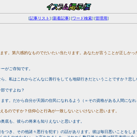
[
記事リスト
] [
新着記事
] [
ワード検索
] [
管理用
]
来ます。第六感的なものでだいたい当たります。あなたが言うことが正しかっ
ラーがご存知です。
なら、私はこれからどんなに善行をしても地獄行きだということですか？悲し
一部ですよね？
ります。だから自分が天国の住民になれるよう（＝その資格がある人間になれ
言えるのですか？信仰心と行為が一致しないといけないと思います。
の奥底も、彼らの将来も知りえないと思います。
嘘をつき、その他諸々悪行を犯す）の話があります。彼は毎日悪いことをしま