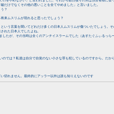
つくのをやめなさい」と言われました。それから数日後その男は預言者様に会
、嘘だけでなくその他の悪いことを全てやめました」と言いました。
ょう？
ら将来ムスリムが現れると思ったでしょう？
」という言葉を聞いてどれだけ多くの日本人ムスリムが傷ついたでしょう。そ
差された日本人でしたよね。
ましたが、その当時は全くのアンチイスラームでした（あすたぐふぃるっらー
しいのでは？私達は自分で自覚のない小さな罪も犯しているのですから。だか
言い切れません。最終的にアッラー以外は誰も知りえないのです