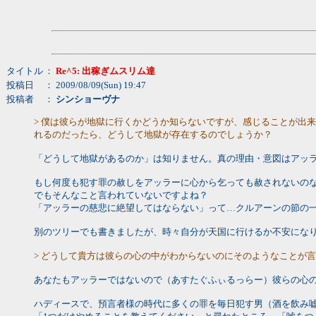
タイトル
：
Re^5: 出稼ぎムスリム達
投稿日
： 2009/08/09(Sun) 19:47
投稿者
：
シンショーヴナ
> 僕は彼らが地獄に行くかどうか知らないですが、感じることが出
れるのだったら、どうして地獄が存在するのでしょうか？
「どうして地獄があるのか」は知りません。真の理由・意図はアッ
もし何度も犯す罪の赦しをアッラーに心から乞っても赦されないの
でもそんなこと言われていないですよね？
「アッラーの慈悲に絶望してはならない」って…クルアーンの節の
別のツリーでも書きましたが、時々自分が天国に行けるか不安にな
> どうして貴方は彼らの心の中がわからないのにそのようなことが
あなたもアッラーではないので（あすたぐふぃるっらー）彼らの心
ハディースで、預言者様の時代に多くの罪を毎日犯す男（酒を飲み