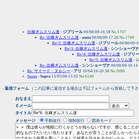
出稼ぎムスリム達
-
ジブリール
09/08/09-16:58
No.1767
Re: 出稼ぎムスリム達
-
amin
09/08/09-17:26
No.1769
Re^2: 出稼ぎムスリム達
-
ジブリール
09/08/09-1
Re^3: 出稼ぎムスリム達
-
シンショーヴナ
Re^4: 出稼ぎムスリム達
-
ジブリ
Re^5: 出稼ぎムスリム達
-
Re: 出稼ぎムスリム達
-
シンショーヴナ
09/08/09-18:14
Re: サイード・ヌルシー
-
アリ
10/04/16-20:38
No.2690
Supra
-
Supra
13/05/06-15:05
No.6140
- 返信フォーム
（この記事に返信する場合は下記フォームから投稿して下さ
おなまえ
Ｅメール
タイトル
メッセージ
手動改行
強制改行
図表モード