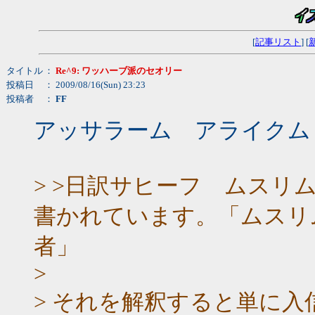
[
記事リスト
] [
タイトル
：
Re^9: ワッハーブ派のセオリー
投稿日
： 2009/08/16(Sun) 23:23
投稿者
：
FF
アッサラーム アライクム
> >日訳サヒーフ ムスリム
書かれています。「ムスリ
者」
>
> それを解釈すると単に