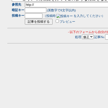
参照先
暗証キー
(英数字で8文字以内)
投稿キー
（投稿時
を入力してください）
プレビュー
- 以下のフォームから自分
処理
記事No