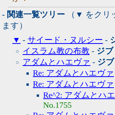
- 関連一覧ツリー
（▼ をクリ
ます）
▼
-
サイード・ヌルシー
-
イスラム教の布教
-
ジブ
アダムとハエヴァ
-
ジブ
Re: アダムとハエヴァ
Re: アダムとハエヴァ
Re^2: アダムとハ
No.1755