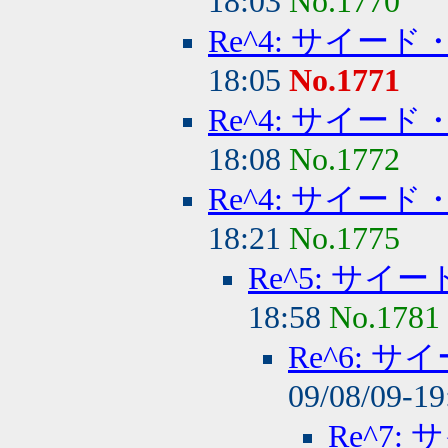
18:03
No.1770
Re^4: サイー
18:05
No.1771
Re^4: サイー
18:08
No.1772
Re^4: サイー
18:21
No.1775
Re^5: サ
18:58
No.1781
Re^6: 
09/08/09-1
Re^7