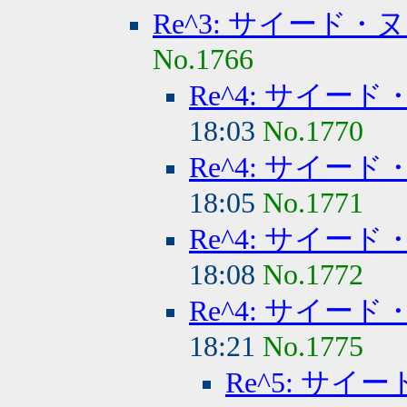
Re^3: サイード・
No.1766
Re^4: サイー
18:03
No.1770
Re^4: サイー
18:05
No.1771
Re^4: サイー
18:08
No.1772
Re^4: サイー
18:21
No.1775
Re^5: サ