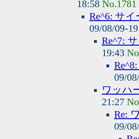
18:58
No.1781
Re^6: 
09/08/09-1
Re^7
19:43
No
Re^
09/08
ワッハ
21:27
No
Re
09/08
R