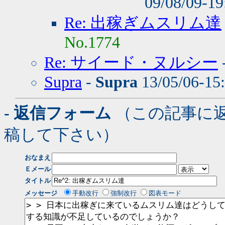
09/08/09-1
Re: 出稼ぎムスリム達
No.1774
Re: サイード・ヌルシー
Supra
-
Supra
13/05/06-15
- 返信フォーム
（この記事に
稿して下さい）
おなまえ
Ｅメール
タイトル
メッセージ
手動改行
強制改行
図表モード