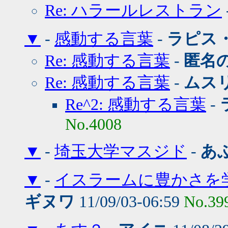
Re: ハラールレストラン
▼
-
感動する言葉
-
ラピス
Re: 感動する言葉
-
匿名の
Re: 感動する言葉
-
ムス
Re^2: 感動する言葉
-
No.4008
▼
-
埼玉大学マスジド
-
あ
▼
-
イスラームに豊かさを学
ギヌワ
11/09/03-06:59
No.39