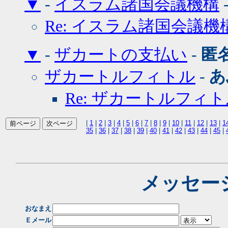
▼
-
イスラム諸国会議機構
Re: イスラム諸国会議機
▼
-
ザカートの支払い
-
匿
ザカートルフィトル
-
あ
Re: ザカートルフィ
|
1
|
2
|
3
|
4
|
5
|
6
|
7
|
8
|
9
|
10
|
11
|
12
|
13
|
1
35
|
36
|
37
|
38
|
39
|
40
|
41
|
42
|
43
|
44
|
45
|
メッセー
おなまえ
Ｅメール