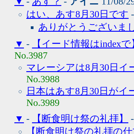
▼
-
あす？
-
アイニ
11/08/2
はい、あす8月30日です
ありがとうございま
▼
-
【イード情報はindexで
No.3987
マレーシアは8月30日イ
No.3988
日本はあす8月30日がイ
No.3989
▼
-
【断食明け祭の礼拝】
【断食明け祭の礼拝の仕