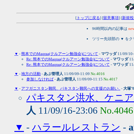
[
トップに戻る
] [
留意事項
] [
新規投
96時間以内の記事は
new
ツリー先頭部の ▼ を
▼
-
熊本でのMaqraa(クルアーン勉強会)について
-
マワッダ
11/09/10
Re: 熊本でのMaqraa(クルアーン勉強会)について
-
マワッダ
11
Re: 熊本でのMaqraa(クルアーン勉強会)について
-
マワッダ
11
▼
-
地方の活動
-
あぶ管理人
11/09/09-11:09
No.4016
参加しなければ
-
あぶ管理人
11/09/09-11:15
No.4017
▼
-
アフガニスタン難民、パキスタン難民への支援のお願い..
-
大塚
パキスタン洪水、ケニア
人
11/09/16-23:06
No.4046
▼
-
ハラールレストラン
-
a