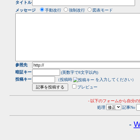
タイトル
メッセージ
手動改行
強制改行
図表モード
参照先
暗証キー
(英数字で8文字以内)
投稿キー
（投稿時
を入力してください）
プレビュー
- 以下のフォームから自分
処理
記事No
-
W