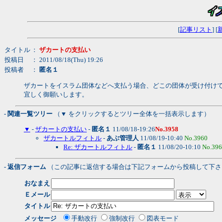
[
記事リスト
] [
タイトル
：
ザカートの支払い
投稿日
： 2011/08/18(Thu) 19:26
投稿者
：
匿名１
ザカートをイスラム団体などへ支払う場合、どこの団体が受け付け
宜しく御願いします。
- 関連一覧ツリー
（▼ をクリックするとツリー全体を一括表示します）
▼
-
ザカートの支払い
-
匿名１
11/08/18-19:26
No.3958
ザカートルフィトル
-
あぶ管理人
11/08/19-10:40
No.3960
Re: ザカートルフィトル
-
匿名１
11/08/20-10:10
No.39
- 返信フォーム
（この記事に返信する場合は下記フォームから投稿して下さ
おなまえ
Ｅメール
タイトル
メッセージ
手動改行
強制改行
図表モード