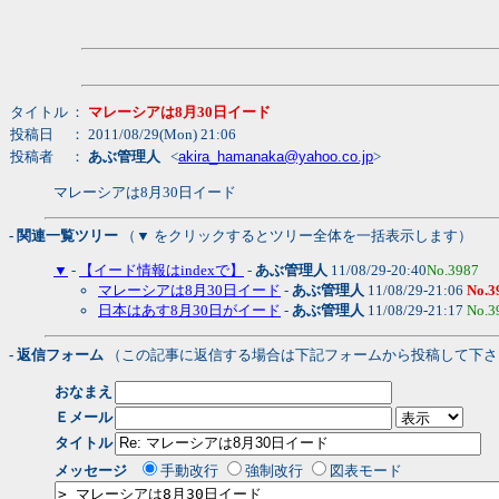
タイトル
：
マレーシアは8月30日イード
投稿日
： 2011/08/29(Mon) 21:06
投稿者
：
あぶ管理人
<
akira_hamanaka@yahoo.co.jp
>
マレーシアは8月30日イード
- 関連一覧ツリー
（▼ をクリックするとツリー全体を一括表示します）
▼
-
【イード情報はindexで】
-
あぶ管理人
11/08/29-20:40
No.3987
マレーシアは8月30日イード
-
あぶ管理人
11/08/29-21:06
No.3
日本はあす8月30日がイード
-
あぶ管理人
11/08/29-21:17
No.3
- 返信フォーム
（この記事に返信する場合は下記フォームから投稿して下さ
おなまえ
Ｅメール
タイトル
メッセージ
手動改行
強制改行
図表モード