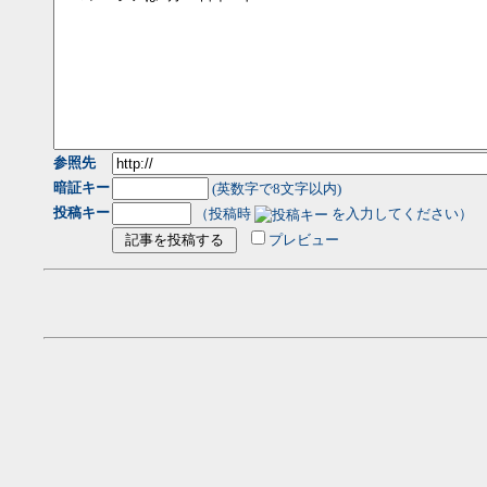
参照先
暗証キー
(英数字で8文字以内)
投稿キー
（投稿時
を入力してください）
プレビュー