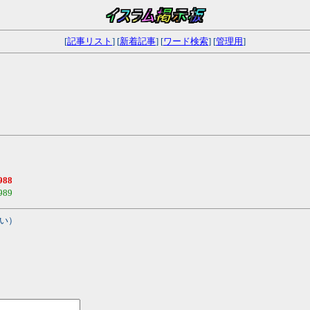
[
記事リスト
] [
新着記事
] [
ワード検索
] [
管理用
]
988
989
い）