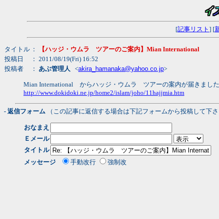
[
記事リスト
] [
タイトル
：
【ハッジ・ウムラ ツアーのご案内】Mian International
投稿日
： 2011/08/19(Fri) 16:52
投稿者
：
あぶ管理人
<
akira_hamanaka@yahoo.co.jp
>
Mian International からハッジ・ウムラ ツアーの案内が届き
http://www.dokidoki.ne.jp/home2/islam/joho/11hajjmia.htm
- 返信フォーム
（この記事に返信する場合は下記フォームから投稿して下さ
おなまえ
Ｅメール
タイトル
メッセージ
手動改行
強制改