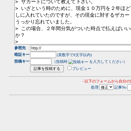
参照先
暗証キー
(英数字で8文字以内)
投稿キー
（投稿時
を入力してください）
プレビュー
- 以下のフォームから自分
処理
記事No