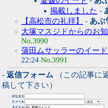
愛媛のイード
-
あ
掲載しました
-
【高松市の礼拝】
-
あぶ
大塚マスジドからのお
No.3990
蒲田ムサッラーのイード
22:24
No.3991
- 返信フォーム
（この記事に
稿して下さい）
おなまえ
Ｅメール
タイトル