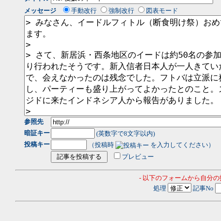
メッセージ
手動改行
強制改行
図表モード
参照先
暗証キー
(英数字で8文字以内)
投稿キー
（投稿時
を入力してください）
プレビュー
- 以下のフォームから自分
処理
記事No