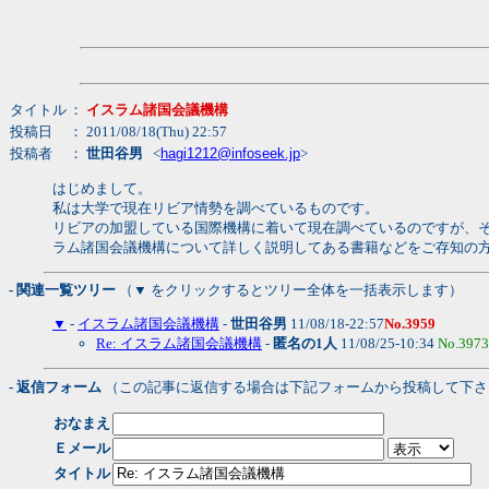
タイトル
：
イスラム諸国会議機構
投稿日
： 2011/08/18(Thu) 22:57
投稿者
：
世田谷男
<
hagi1212@infoseek.jp
>
はじめまして。
私は大学で現在リビア情勢を調べているものです。
リビアの加盟している国際機構に着いて現在調べているのですが、その中にイスラ
ラム諸国会議機構について詳しく説明してある書籍などをご存知の
- 関連一覧ツリー
（▼ をクリックするとツリー全体を一括表示します）
▼
-
イスラム諸国会議機構
-
世田谷男
11/08/18-22:57
No.3959
Re: イスラム諸国会議機構
-
匿名の1人
11/08/25-10:34
No.3973
- 返信フォーム
（この記事に返信する場合は下記フォームから投稿して下さ
おなまえ
Ｅメール
タイトル