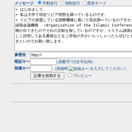
メッセージ
手動改行
強制改行
図表モード
参照先
暗証キー
(英数字で8文字以内)
投稿キー
（投稿時
を入力してください）
プレビュー