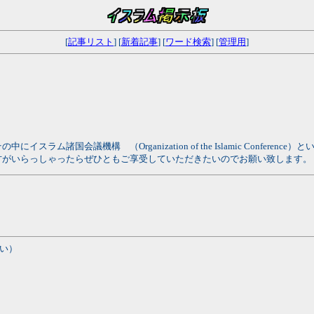
[
記事リスト
] [
新着記事
] [
ワード検索
] [
管理用
]
ム諸国会議機構 （Organization of the Islamic Confer
方がいらっしゃったらぜひともご享受していただきたいのでお願い致します。
い）