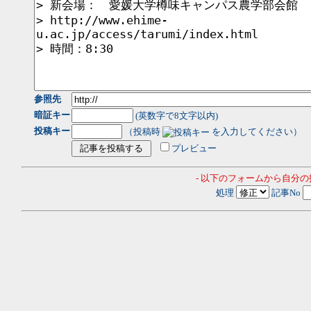
参照先
暗証キー
(英数字で8文字以内)
投稿キー
（投稿時
を入力してください）
プレビュー
- 以下のフォームから自分
処理
記事No