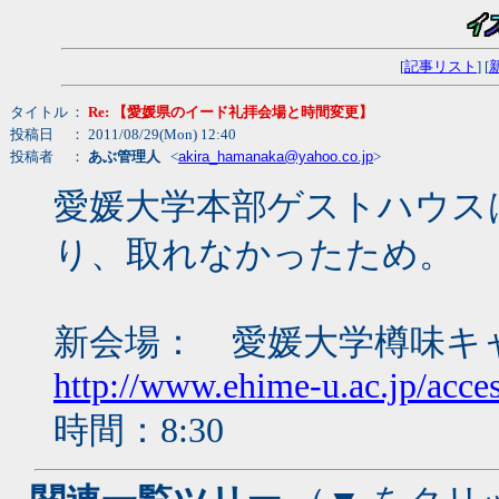
[
記事リスト
] [
タイトル
：
Re: 【愛媛県のイード礼拝会場と時間変更】
投稿日
： 2011/08/29(Mon) 12:40
投稿者
：
あぶ管理人
<
akira_hamanaka@yahoo.co.jp
>
愛媛大学本部ゲストハウス
り、取れなかったため。
新会場： 愛媛大学樽味キ
http://www.ehime-u.ac.jp/acce
時間：8:30