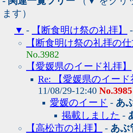
- 関連一覧ツリー
（▼ をクリ
ます）
▼
-
【断食明け祭の礼拝】
【断食明け祭の礼拝の仕
No.3982
【愛媛県のイード礼拝】
Re: 【愛媛県のイー
11/08/29-12:40
No.3985
愛媛のイード
-
あ
掲載しました
-
【高松市の礼拝】
-
あぶ