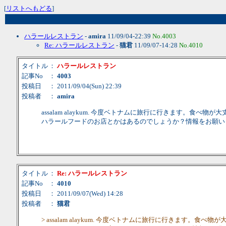
[
リストへもどる
]
ハラールレストラン
-
amira
11/09/04-22:39
No.4003
Re: ハラールレストラン
-
猫君
11/09/07-14:28
No.4010
タイトル
：
ハラールレストラン
記事No
：
4003
投稿日
： 2011/09/04(Sun) 22:39
投稿者
：
amira
assalam alaykum. 今度ベトナムに旅行に行きます。
ハラールフードのお店とかはあるのでしょうか？情報をお願い
タイトル
：
Re: ハラールレストラン
記事No
：
4010
投稿日
： 2011/09/07(Wed) 14:28
投稿者
：
猫君
> assalam alaykum. 今度ベトナムに旅行に行きます