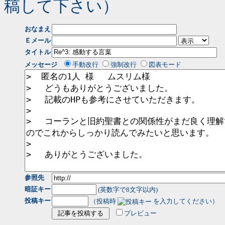
稿して下さい）
おなまえ
Ｅメール
タイトル
メッセージ
手動改行
強制改行
図表モード
参照先
暗証キー
(英数字で8文字以内)
投稿キー
（投稿時
を入力してください）
プレビュー