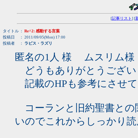
[
記事リスト
] [
タイトル
：
Re^2: 感動する言葉
投稿日
： 2011/09/05(Mon) 17:00
投稿者
：
ラピス・ラズリ
匿名の1人 様 ムスリム様
どうもありがとうござい
記載のHPも参考にさせて
コーランと旧約聖書との
いのでこれからしっかり読