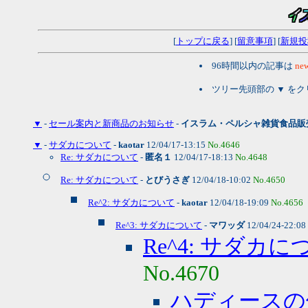
[
トップに戻る
] [
留意事項
] [
新規投
96時間以内の記事は
new
ツリー先頭部の ▼ を
▼
-
セール案内と新商品のお知らせ
-
イスラム・ペルシャ雑貨食品販
▼
-
サダカについて
-
kaotar
12/04/17-13:15
No.4646
Re: サダカについて
-
匿名１
12/04/17-18:13
No.4648
Re: サダカについて
-
とびうさぎ
12/04/18-10:02
No.4650
Re^2: サダカについて
-
kaotar
12/04/18-19:09
No.4656
Re^3: サダカについて
-
マワッダ
12/04/24-22:08
Re^4: サダカ
No.4670
ハディースの