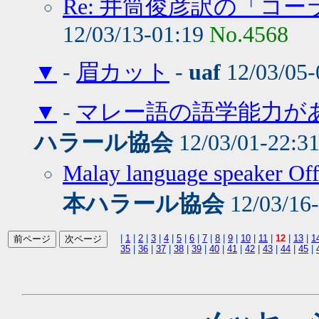
Re: 井筒俊彦訳の「コ
12/03/13-01:19
No.4568
▼
-
眉カット
-
uaf
12/03/05-
▼
-
マレー語の語学能力が
ハラール協会
12/03/01-22:3
Malay language speaker Offi
本ハラール協会
12/03/16
|
1
|
2
|
3
|
4
|
5
|
6
|
7
|
8
|
9
|
10
|
11
|
12
|
13
|
1
35
|
36
|
37
|
38
|
39
|
40
|
41
|
42
|
43
|
44
|
45
|