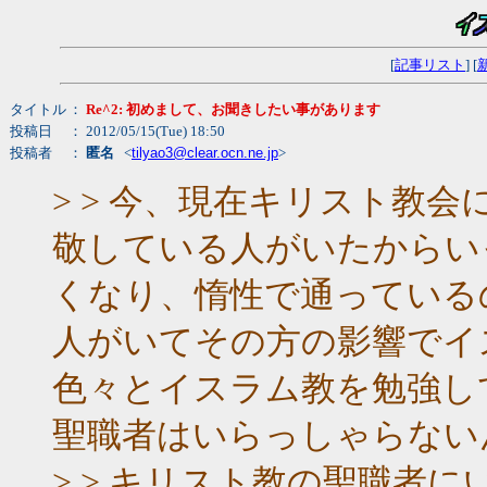
[
記事リスト
] [
タイトル
：
Re^2: 初めまして、お聞きしたい事があります
投稿日
： 2012/05/15(Tue) 18:50
投稿者
：
匿名
<
tilyao3@clear.ocn.ne.jp
>
> > 今、現在キリスト教
敬している人がいたからい
くなり、惰性で通っている
人がいてその方の影響でイ
色々とイスラム教を勉強し
聖職者はいらっしゃらない
> > キリスト教の聖職者