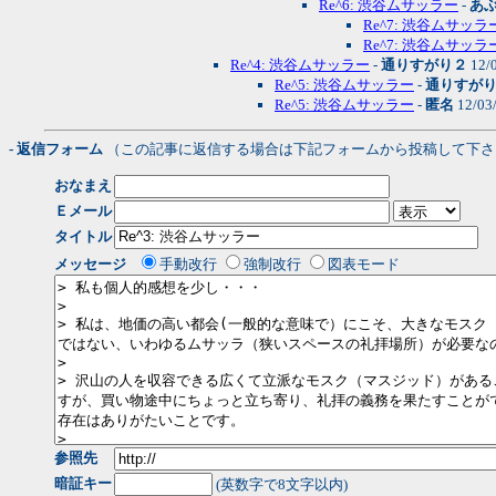
Re^6: 渋谷ムサッラー
-
あ
Re^7: 渋谷ムサッラ
Re^7: 渋谷ムサッラ
Re^4: 渋谷ムサッラー
-
通りすがり２
12/
Re^5: 渋谷ムサッラー
-
通りすが
Re^5: 渋谷ムサッラー
-
匿名
12/03
- 返信フォーム
（この記事に返信する場合は下記フォームから投稿して下さ
おなまえ
Ｅメール
タイトル
メッセージ
手動改行
強制改行
図表モード
参照先
暗証キー
(英数字で8文字以内)