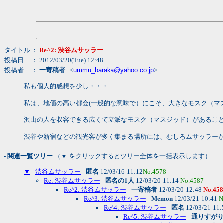
タイトル
：
Re^2: 渋谷ムサッラー
投稿日
： 2012/03/20(Tue) 12:48
投稿者
：
一寄稿者
<
ummu_baraka@yahoo.co.jp
>
私も個人的感想を少し・・・
私は、地価の高い都会(一般的な意味で）にこそ、大きなモスク（マ
沢山の人を収容できる広くて立派なモスク（マスジッド）があるこ
渋谷や新宿などの観光客が多く集まる場所には、むしろムサッラー
- 関連一覧ツリー
（▼ をクリックするとツリー全体を一括表示します）
▼
-
渋谷ムサッラー
-
匿名
12/03/16-11:12
No.4578
Re: 渋谷ムサッラー
-
匿名の1人
12/03/20-11:14
No.4587
Re^2: 渋谷ムサッラー
-
一寄稿者
12/03/20-12:48
No.45
Re^3: 渋谷ムサッラー
-
Memon
12/03/21-10:41
N
Re^4: 渋谷ムサッラー
-
匿名
12/03/21-11
Re^5: 渋谷ムサッラー
-
通りすが