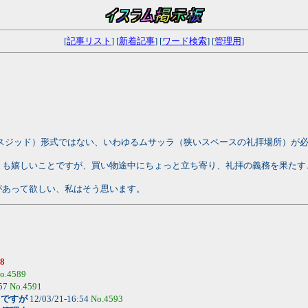
[
記事リスト
] [
新着記事
] [
ワード検索
] [
管理用
]
スジッド）形式ではない、いわゆるムサッラ（狭いスペースの礼拝場所）が
とも嬉しいことですが、買い物途中にちょっと立ち寄り、礼拝の義務を果たす
があって欲しい、私はそう思います。
88
o.4589
:57
No.4591
りですが
12/03/21-16:54
No.4593