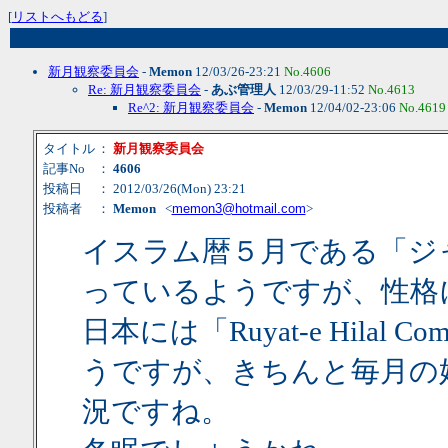
[
リストへもどる
]
新月観察委員会
-
Memon
12/03/26-23:21
No.4606
Re: 新月観察委員会
-
あぶ管理人
12/03/29-11:52
No.4613
Re^2: 新月観察委員会
-
Memon
12/04/02-23:06
No.4619
タイトル
：
新月観察委員会
記事No
：
4606
投稿日
： 2012/03/26(Mon) 23:21
投稿者
：
Memon
<
memon3@hotmail.com
>
イスラム暦５月である「ジ
っているようですが、性格
日本には「Ruyat-e Hilal
うですが、きちんと毎月の
況ですね。