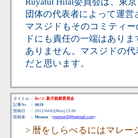
Ruyatul Hilal委員
団体の代表者によって運営さ
マスジドもそのコミティー
ドにも責任の一端はありま
ありません。マスジドの代
だと思います。
タイトル
：
Re^2: 新月観察委員会
記事No
：
4619
投稿日
： 2012/04/02(Mon) 23:06
投稿者
：
Memon
<
memon3@hotmail.com
>
> 暦をしらべるにはマレ