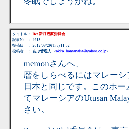
冬眠でしょうかね。
タイトル
：
Re: 新月観察委員会
記事No
：
4613
投稿日
： 2012/03/29(Thu) 11:52
投稿者
：
あぶ管理人
<
akira_hamanaka@yahoo.co.jp
>
memonさんへ、
暦をしらべるにはマレーシ
日本と同じです。このホー
てマレーシアのUtusan Malay
さい。