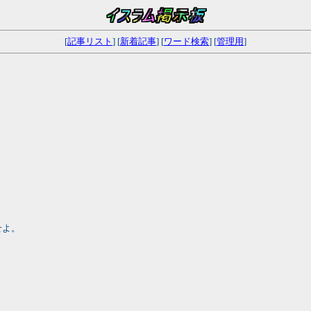
[
記事リスト
] [
新着記事
] [
ワード検索
] [
管理用
]
せよ。