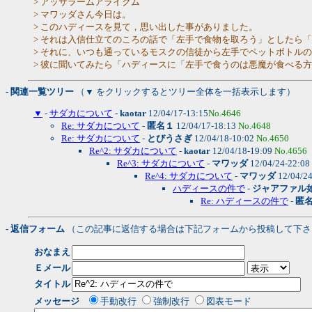
> アッサラームアライクム
> マワッダさん今日は。
> このハディースを見て，思い出した事がありました。
> それは入信仕立てのころの話で「左手で食物を取ろう」としたら
> それに、いつも通っているモスクの信徒から左手でペットボトル
> 彼に聞いてみたら「ハディースに「左手で食うのは悪魔が食べる
- 関連一覧ツリー
（▼ をクリックするとツリー全体を一括表示します）
▼
-
サダカについて
-
kaotar
12/04/17-13:15
No.4646
Re: サダカについて
-
匿名１
12/04/17-18:13
No.4648
Re: サダカについて
-
とびうさぎ
12/04/18-10:02
No.4650
Re^2: サダカについて
-
kaotar
12/04/18-19:09
No.4656
Re^3: サダカについて
-
マワッダ
12/04/24-22:08
Re^4: サダカについて
-
マワッダ
12/04/2
ハディースの件で
-
ジャアファル
Re: ハディースの件で
-
匿
- 返信フォーム
（この記事に返信する場合は下記フォームから投稿して下さ
おなまえ
Ｅメール
タイトル
メッセージ
手動改行
強制改行
図表モード