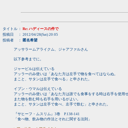
タイトル
：
Re: ハディースの件で
投稿日
： 2012/04/28(Sat) 20:05
投稿者
：
匿名希望
アッサラームアライクム、ジャアファルさん
以下参考までに。
ジャービルは伝えている
アッラーのみ使いは「あなた方は左手で物を食べてはならぬ。
まこと、サタンは左手で食べる」と申された。
イブン・ウマルは伝えている
アッラーのみ使いは「あなた方は誰でも食事をする時は右手を使用
また物を飲む時も右手を用いるがよい。
まこと、サタンは左手で食べ、左手で飲む」と申された。
『サヒーフ・ムスリム』3巻 P.138-141
「食べ物、飲み物の作法とそれに関する法則」